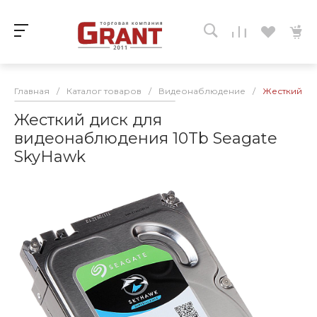
Главная
/
Каталог товаров
/
Видеонаблюдение
/
Жесткий ди
Жесткий диск для
видеонаблюдения 10Tb Seagate
SkyHawk