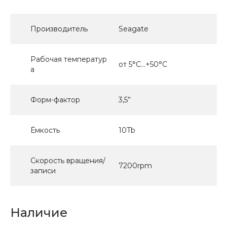
Производитель
Seagate
Рабочая температур
от 5°C...+50°C
а
Форм-фактор
3,5”
Ёмкость
10Tb
Скорость вращения/
7200rpm
записи
Наличие