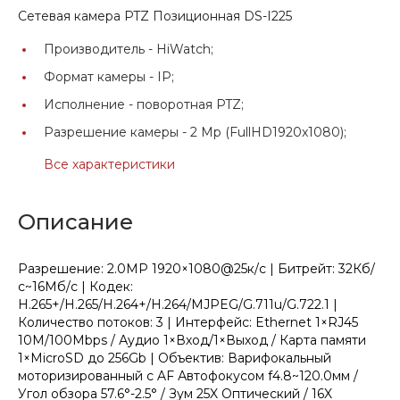
Сетевая камера PTZ Позиционная DS-I225
Производитель -
HiWatch;
Формат камеры -
IP;
Исполнение -
поворотная PTZ;
Разрешение камеры -
2 Mp (FullHD1920x1080);
Все характеристики
Описание
Разрешение: 2.0МР 1920×1080@25к/с | Битрейт: 32Кб/
с~16Мб/с | Кодек:
H.265+/H.265/H.264+/H.264/MJPEG/G.711u/G.722.1 |
Количество потоков: 3 | Интерфейс: Ethernet 1×RJ45
10M/100Mbps / Аудио 1×Вход/1×Выход / Карта памяти
1×MicroSD до 256Gb | Объектив: Варифокальный
моторизированный с AF Автофокусом f4.8~120.0мм /
Угол обзора 57.6°-2.5° / Зум 25X Оптический / 16X