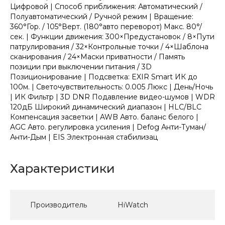
Цифровой | Способ приближения: Автоматический /
Полуавтоматический / Ручной режим | Вращение:
360°Гор. / 105°Верт. (180°авто переворот) Макс. 80°/
сек. | Функции движения: 300×Предустановок / 8×Пути
патрулирования / 32×Контрольные точки / 4×Шаблона
сканирования / 24×Маски приватности / Память
позиции при выключении питания / 3D
Позиционирование | Подсветка: EXIR Smart ИК до
100м. | Светочувствительность: 0.005 Люкс | День/Ночь
| ИК Фильтр | 3D DNR Подавление видео-шумов | WDR
120дБ Широкий динамический диапазон | HLC/BLC
Компенсация засветки | AWB Авто. баланс белого |
AGC Авто. регулировка усиления | Defog Анти-Туман/
Анти-Дым | EIS Электронная стабилизац
Характеристики
Производитель
HiWatch