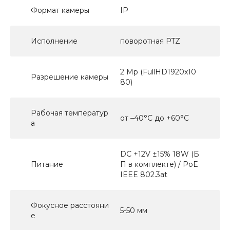
Формат камеры
IP
Исполнение
поворотная PTZ
2 Mp (FullHD1920x10
Разрешение камеры
80)
Рабочая температур
от –40°C до +60°C
а
DC +12V ±15% 18W (Б
Питание
П в комплекте) / PoE
IEEE 802.3at
Фокусное расстояни
5-50 мм
е