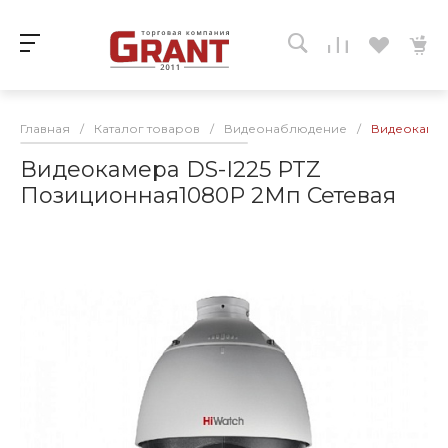
Главная
/
Каталог товаров
/
Видеонаблюдение
/
Видеокамер
Видеокамера DS-I225 PTZ
Позиционная1080P 2Мп Сетевая