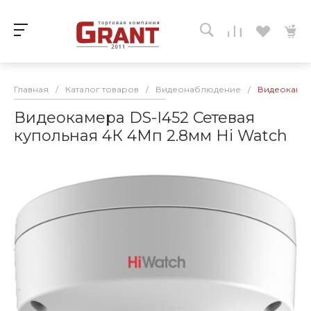
Главная
/
Каталог товаров
/
Видеонаблюдение
/
Видеокамера
Видеокамера DS-I452 Сетевая
купольная 4К 4Мп 2.8мм Hi Watch