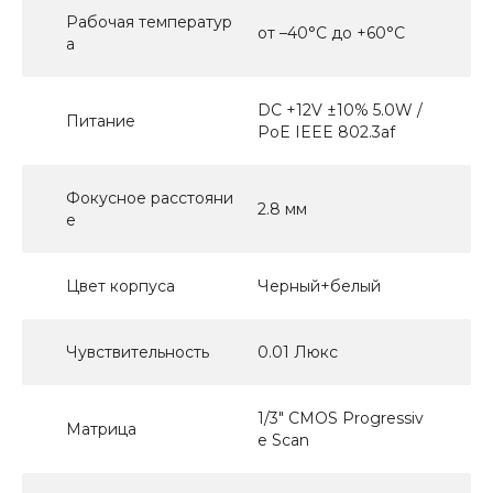
Рабочая температур
от –40°C до +60°C
а
DC +12V ±10% 5.0W /
Питание
PoE IEEE 802.3af
Фокусное расстояни
2.8 мм
е
Цвет корпуса
Черный+белый
Чувствительность
0.01 Люкс
1/3" CMOS Progressiv
Матрица
e Scan