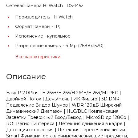
Сетевая камера Hi Watch DS-I452
Производитель -
HiWatch;
Формат камеры -
IP;
Исполнение -
купольное;
Разрешение камеры -
4 Мр (2688х1520);
Все характеристики
Описание
EasyIP 2.0Plus | H.265+/H.265/H.264+/H.264/MJPEG |
Двойной Поток | День/Ночь | ИК Фильтр | 3D DNR
Подавление Видео-Шумов | WDR 120дБ Широкий
Динамический Диапазон | HLC/BLC Компенсация
Засветки Тревожный Вход/Выход | MicroSD до 128Gb |
ROI Регион интереса | Детекция движения в кадре |
Детекция вторжения | Детекция пересечения линии |
Smart Функции: оставленные/исчезнувшие предметы,