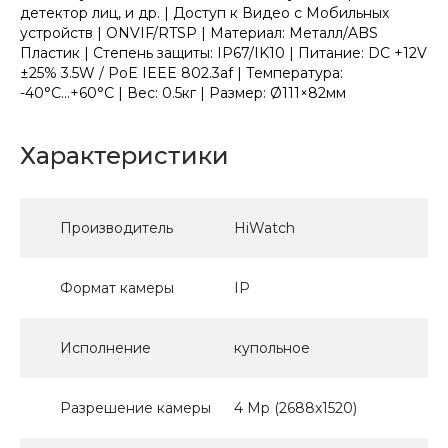
детектор лиц, и др. | Доступ к Видео с Мобильных
устройств | ONVIF/RTSP | Материал: Металл/ABS
Пластик | Степень защиты: IP67/IK10 | Питание: DC +12V
±25% 3.5W / PoE IEEE 802.3af | Температура:
-40°C...+60°C | Вес: 0.5кг | Размер: Ø111×82мм
Характеристики
Производитель
HiWatch
Формат камеры
IP
Исполнение
купольное
Разрешение камеры
4 Мр (2688х1520)