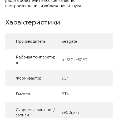
работа обеспечит высокое качество
воспроизведения изображения и звука.
Характеристики
Производитель
Seagate
Рабочая температур
от 5°C...+50°C
а
Форм-фактор
3,5”
Ёмкость
8Tb
Скорость вращения/
5900rpm
записи