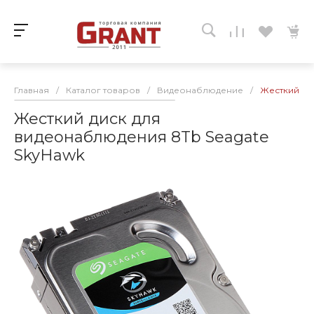
Главная
/
Каталог товаров
/
Видеонаблюдение
/
Жесткий ди
Жесткий диск для
видеонаблюдения 8Tb Seagate
SkyHawk