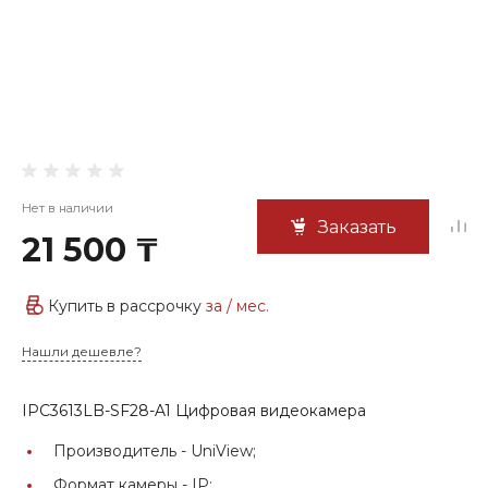
Нет в наличии
Заказать
21 500 ₸
Купить в рассрочку
за
/ мес.
Нашли дешевле?
IPC3613LB-SF28-A1 Цифровая видеокамера
Производитель -
UniView;
Формат камеры -
IP;