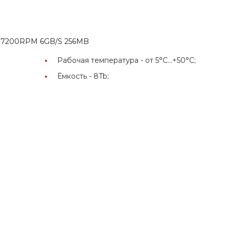
B 7200RPM 6GB/S 256MB
Рабочая температура -
от 5°C...+50°C;
Ёмкость -
8Tb;