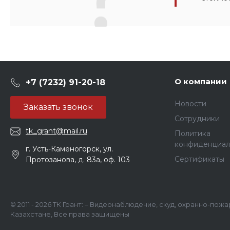
О компании
+7 (7232) 91-20-18
Новости
Заказать звонок
Сотрудники
tk_grant@mail.ru
Политика
конфиденциал
г. Усть-Каменогорск, ул.
Сертификаты
Протозанова, д. 83а, оф. 103
© 2011 - 2026 ТК Грант: – Видеонаблюдение, скуд, охранно-пож
Казахстане, Все права защищены