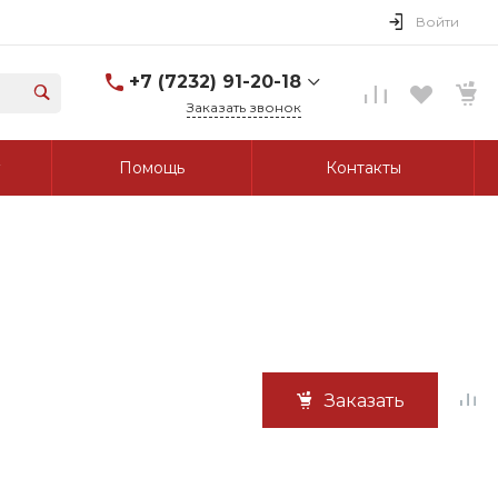
Войти
+7 (7232) 91-20-18
Заказать звонок
+7 (7232) 91-20-18
Помощь
Контакты
г. Усть-Каменогорск, ул.
Протозанова, д. 83а,
оф. 103
Пн-Пт: 8:00-17:00 Cб-Вс:
Выходной
tk_grant@mail.ru
Заказать