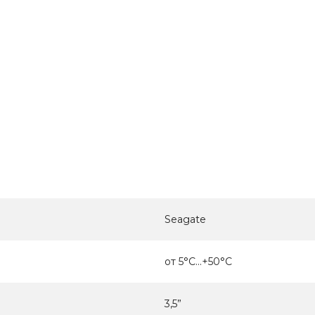
Seagate
от 5°C...+50°C
3,5”