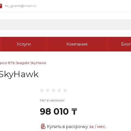
tk_grant@mail.ru
Услуги
Компания
Блог
иск 8Tb Seagate SkyHawk
 SkyHawk
Нет в наличии
98 010 ₸
Купить в рассрочку
за
/ мес.