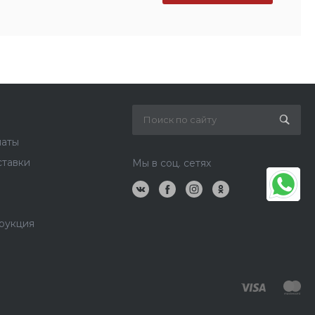
латы
ставки
Мы в соц. сетях
рукция