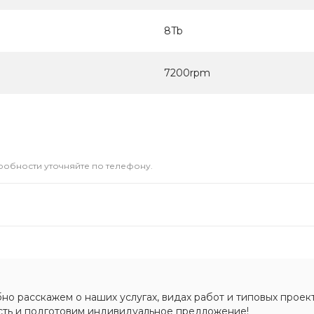
8Tb
7200rpm
дробности уточняйте по телефону.
о расскажем о наших услугах, видах работ и типовых проект
сть и подготовим индивидуальное предложение!