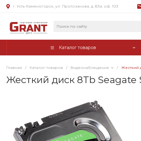
г. Усть-Каменогорск, ул. Протозанова, д. 83а, оф. 103
Каталог товаров
Главная
/
Каталог товаров
/
Видеонаблюдение
/
Жесткий д
Жесткий диск 8Tb Seagate