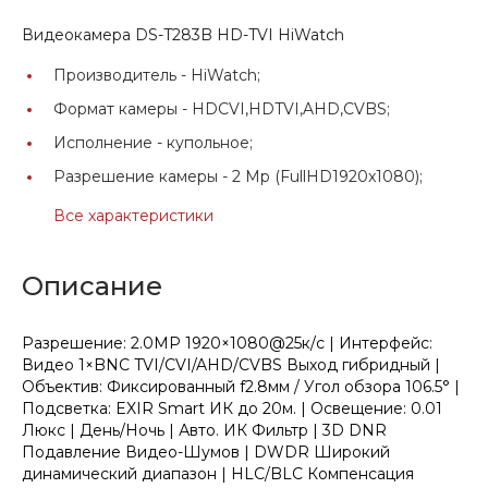
Видеокамера DS-T283B HD-TVI HiWatch
Производитель -
HiWatch;
Формат камеры -
HDCVI,HDTVI,AHD,CVBS;
Исполнение -
купольное;
Разрешение камеры -
2 Mp (FullHD1920x1080);
Все характеристики
Описание
Разрешение: 2.0MP 1920×1080@25к/с | Интерфейс:
Видео 1×BNC TVI/CVI/AHD/CVBS Выход гибридный |
Объектив: Фиксированный f2.8мм / Угол обзора 106.5° |
Подсветка: EXIR Smart ИК до 20м. | Освещение: 0.01
Люкс | День/Ночь | Авто. ИК Фильтр | 3D DNR
Подавление Видео-Шумов | DWDR Широкий
динамический диапазон | HLC/BLC Компенсация