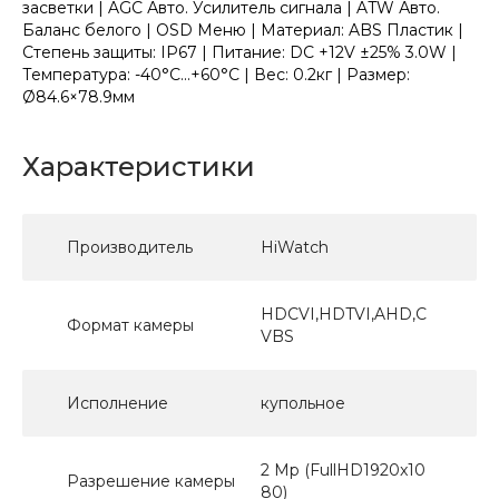
засветки | AGC Авто. Усилитель сигнала | ATW Авто.
Баланс белого | OSD Меню | Материал: ABS Пластик |
Степень защиты: IP67 | Питание: DC +12V ±25% 3.0W |
Температура: -40°C...+60°C | Вес: 0.2кг | Размер:
Ø84.6×78.9мм
Характеристики
Производитель
HiWatch
HDCVI,HDTVI,AHD,C
Формат камеры
VBS
Исполнение
купольное
2 Mp (FullHD1920x10
Разрешение камеры
80)