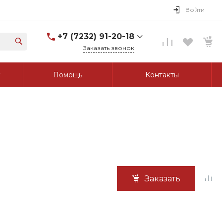
Войти
+7 (7232) 91-20-18
Заказать звонок
+7 (7232) 91-20-18
Помощь
Контакты
г. Усть-Каменогорск, ул.
Протозанова, д. 83а,
оф. 103
Пн-Пт: 8:00-17:00 Cб-Вс:
Выходной
tk_grant@mail.ru
Заказать