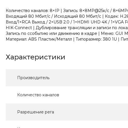
Количество каналов: 8×IP | Запись: 8×8MP@25к/с / 8×6M
Входящий 80 Мбит/с / Исходящий 80 Мбит/с | Кодек: H.26
Вход/1×RCA Выход / 2×USB 2.0 / 1×HDMI UHD 4K / 1×VGA Fu
HIK-Connect | Дублирование трансляции и записи по лок
Запись по cсобытию или движению в кадре | Меню: GUI Мул
Материал: ABS Пластик/Металл | Типоразмер: 380 1U | Питан
Характеристики
Производитель
Количество каналов
Разрешение рега