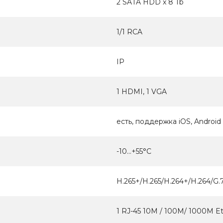
2 SATA HDD x 8 Tb
1/1 RCA
IP
1 HDMI, 1 VGA
есть, поддержка iOS, Android
-10...+55°С
H.265+/H.265/H.264+/H.264/G.
1 RJ-45 10M / 100M/ 1000M E