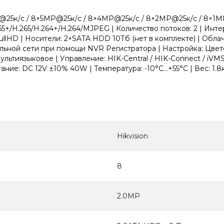
P@25к/с / 8×5MP@25к/с / 8×4MP@25к/с / 8×2MP@25к/с / 8×1MP
5+/H.265/H.264+/H.264/MJPEG | Количество потоков: 2 | Инт
llHD | Носители: 2×SATA HDD 10Тб (нет в комплекте) | Облач
альной сети при помощи NVR Регистратора | Настройка: Цвет
ьтиязыковое | Управление: HIK-Central / HIK-Connect / iVMS
ие: DC 12V ±10% 40W | Температура: -10°C...+55°C | Вес: 1.8
Hikvision
8
2.0MP