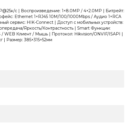
@25к/с | Воспроизведение: 1×8.0MP / 4×2.0MP | Битрейт:
ерфейс: Ethernet 1×RJ45 10M/100/1000Mbps / Аудио 1×RCA
ный сервис: HIK-Connect | Доступ с мобильных устройств:
опередача/Яркость/Контрастность | Smart Функции:
 / WEB Клиент / Мышь | Протокол: Hikvision/ONVIF/ISAPI |
кг | Размер: 385×315×52мм