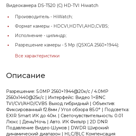
Видеокамера DS-T520 (С) HD-TVI Hiwatch
Производитель -
HiWatch;
Формат камеры -
HDCVI,HDTVI,AHD,CVBS;
Исполнение -
цилиндр;
Разрешение камеры -
5 Мр (QSXGA 2560×1944);
Все характеристики
Описание
Разрешение: 5.0MP 2560×1944@20к/с / 4.0MP
2560х1440@25к/с | Интерфейс: Видео 1×BNC
TVI/CVI/AHD/CVBS Выход гибридный | Объектив:
Фиксированный f2.8мм / Угол обзора 85.0° | Подсветка:
EXIR Smart ИК до 40м. | Светочувствительность: 0.01
Люкс | День/Ночь | Авто. ИК Фильтр | 2D DNR
Подавление Видео-Шумов | DWDR Широкий
динамический диапазон | HLC/BLC Компенсация