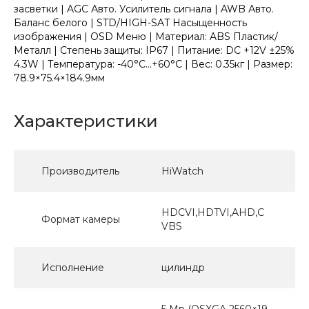
засветки | AGC Авто. Усилитель сигнала | AWB Авто.
Баланс белого | STD/HIGH-SAT Насыщенность
изображения | OSD Меню | Материал: ABS Пластик/
Металл | Степень защиты: IP67 | Питание: DC +12V ±25%
4.3W | Температура: -40°C...+60°C | Вес: 0.35кг | Размер:
78.9×75.4×184.9мм
Характеристики
Производитель
HiWatch
HDCVI,HDTVI,AHD,C
Формат камеры
VBS
Исполнение
цилиндр
5 Мр (QSXGA 2560×19