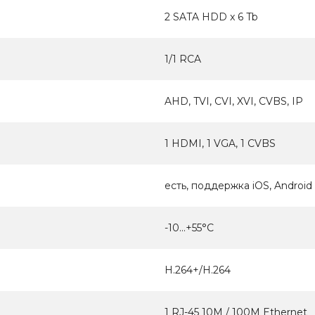
2 SATA HDD x 6 Tb
1/1 RCA
AHD, TVI, CVI, XVI, CVBS, IP
1 HDMI, 1 VGA, 1 CVBS
есть, поддержка iOS, Android
-10...+55°С
H.264+/Н.264
1 RJ-45 10M / 100M Ethernet