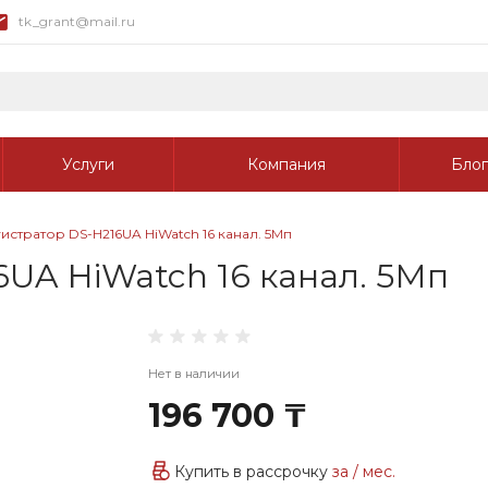
tk_grant@mail.ru
Услуги
Компания
Блог
стратор DS-H216UA HiWatch 16 канал. 5Мп
UA HiWatch 16 канал. 5Мп
Нет в наличии
196 700 ₸
Купить в рассрочку
за
/ мес.