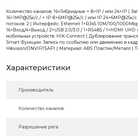
Количество каналов: 16×Гибридные + 8×IP / или 24×IP | З
16×1MP@25к/с / + IP 8×6MP@25к/с / или IP 24×6MP@25к/с |
потоков: 2 | Интерфейс: Ethernet 1×RJ45 10M/100/1000M
16×Вход/4×Выход / 2×USB 2.0/3.0 / 1×RS485 / 1×HDMI UHD 
мобильных устройств: HIK-Connect | Дублирование транс
Smart Функции: Запись по cсобытию или движению в кадре
Hikvision/ONVIF/ISAPI | Материал: ABS Пластик/Металл | 
Характеристики
Производитель
Количество каналов
Разрешение рега