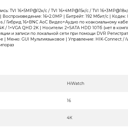
апись: TVI 16×5MP@12к/с / TVI 16×4MP@15к/с / TVI 16×3MP@18
 Воспроизведение: 16×2.0MP | Битрейт: 192 Мбит/с | Кодек: H
bps / Гибрид 16×BNC AoC Видео+Аудио по коаксиальному каб
4K / 1×VGA QHD 2K | Носители: 2×SATA HDD 10Тб (нет в компл
ляции и записи по локальной сети при помощи DVR Регистрат
 | Меню: GUI Мультиязыковое | Управление: HIK-Connect / 
Типораз
HiWatch
16
4К