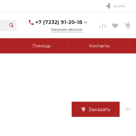
Войти
+7 (7232) 91-20-18
Заказать звонок
+7 (7232) 91-20-18
Помощь
Контакты
г. Усть-Каменогорск, ул.
Протозанова, д. 83а,
оф. 103
Пн-Пт: 8:00-17:00 Cб-Вс:
Выходной
tk_grant@mail.ru
Заказать