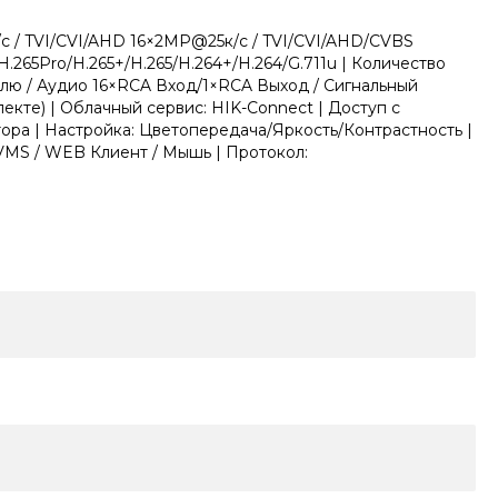
к/с / TVI/CVI/AHD 16×2MP@25к/с / TVI/CVI/AHD/CVBS
.265Pro/H.265+/H.265/H.264+/H.264/G.711u | Количество
елю / Аудио 16×RCA Вход/1×RCA Выход / Сигнальный
екте) | Облачный сервис: HIK-Connect | Доступ с
ора | Настройка: Цветопередача/Яркость/Контрастность |
iVMS / WEB Клиент / Мышь | Протокол: