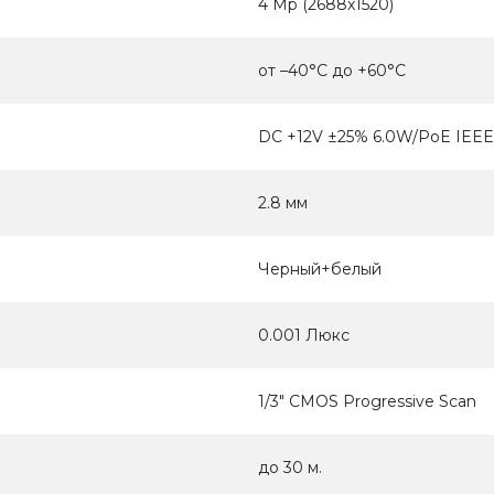
4 Мр (2688х1520)
от –40°C до +60°C
DC +12V ±25% 6.0W/PoE IEEE
2.8 мм
Черный+белый
0.001 Люкс
1/3" CMOS Progressive Scan
до 30 м.