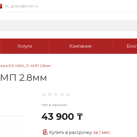
tk_grant@mail.ru
Услуги
Компания
Блог
ера DS-I450L D 4МП 2.8мм
4МП 2.8мм
Нет в наличии
43 900 ₸
Купить в рассрочку
за
/ мес.