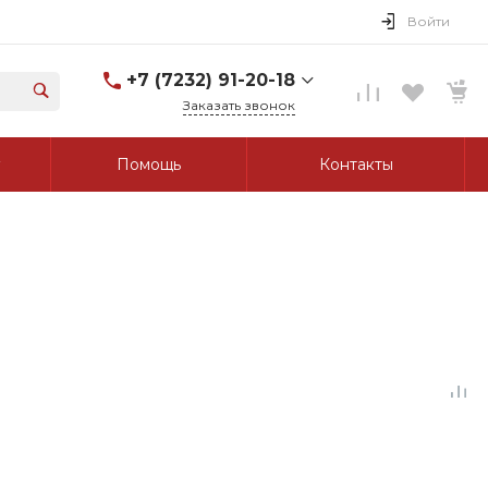
Войти
+7 (7232) 91-20-18
Заказать звонок
+7 (7232) 91-20-18
Помощь
Контакты
г. Усть-Каменогорск, ул.
Протозанова, д. 83а,
оф. 103
Пн-Пт: 8:00-17:00 Cб-Вс:
Выходной
tk_grant@mail.ru