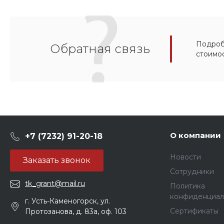
Подробн
Обратная связь
стоимо
О компании
+7 (7232) 91-20-18
Новости
Заказать звонок
Сотрудники
tk_grant@mail.ru
Политика
конфиденциал
г. Усть-Каменогорск, ул.
Сертификаты
Протозанова, д. 83а, оф. 103