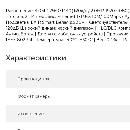
Разрешение: 4.0МР 2560×1440@20к/с / 2.0МР 1920×1080@25
потоков: 2 | Интерфейс: Ethernet 1×RJ45 10M/100Mbps / А
Подсветка: EXIR Smart Белая до 30м. | Светочувствител
120дБ Широкий динамический диапазон | HLC/BLC Компенс
Антисаботаж | Доступ с мобильных устройств | Протокол: 
IEEE 802.3af | Температура: -40°C...+60°C | Вес: 0.43кг | Р
Характеристики
Производитель
Формат камеры
Исполнение