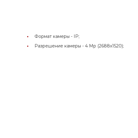
Формат камеры -
IP;
Разрешение камеры -
4 Мр (2688х1520);