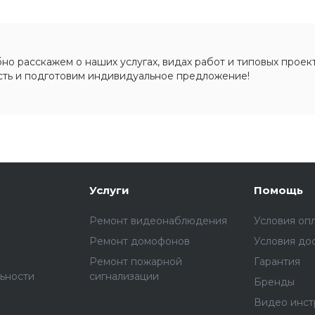
о расскажем о наших услугах, видах работ и типовых проект
сть и подготовим индивидуальное предложение!
Услуги
Помощь
Ремонт видеонаблюдения
Условия оп
Ремонт домофонов
Условия до
Ремонт пожарной
Гарантия
ьности
сигнализации
Бренды
Видео инст