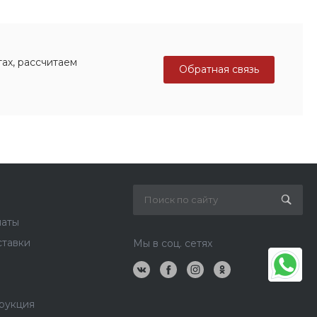
ах, рассчитаем
Обратная связь
латы
ставки
Мы в соц. сетях
рукция