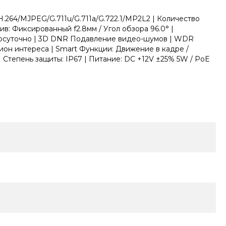
.264/MJPEG/G.711u/G.711a/G.722.1/MP2L2 | Количество
в: Фиксированный f2.8мм / Угол обзора 96.0° |
углосуточно | 3D DNR Подавление видео-шумов | WDR
он интереса | Smart Функции: Движение в кадре /
| Степень защиты: IP67 | Питание: DC +12V ±25% 5W / PoE