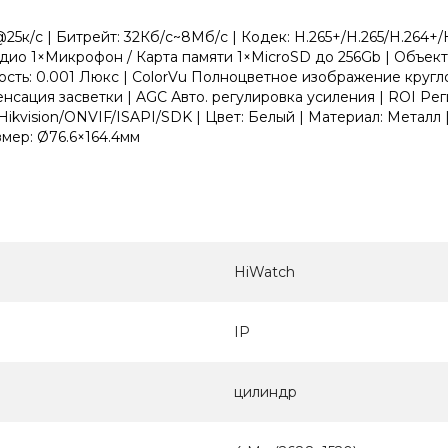
к/с | Битрейт: 32Кб/с~8Мб/с | Кодек: H.265+/H.265/H.264+/H
удио 1×Микрофон / Карта памяти 1×MicroSD до 256Gb | Объекти
ьность: 0.001 Люкс | ColorVu Полноцветное изображение кр
ация засветки | AGC Авто. регулировка усиления | ROI Реги
Hikvision/ONVIF/ISAPI/SDK | Цвет: Белый | Материал: Металл 
азмер: Ø76.6×164.4мм
HiWatch
IP
цилиндр