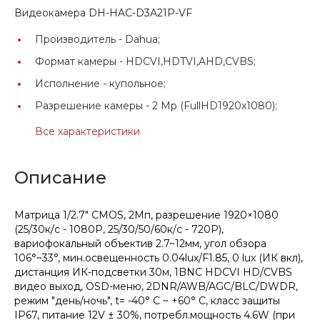
Видеокамера DH-HAC-D3A21P-VF
Производитель -
Dahua;
Формат камеры -
HDCVI,HDTVI,AHD,CVBS;
Исполнение -
купольное;
Разрешение камеры -
2 Mp (FullHD1920x1080);
Все характеристики
Описание
Матрица 1/2.7" CMOS, 2Мп, разрешение 1920×1080
(25/30к/с - 1080Р, 25/30/50/60к/с - 720P),
вариофокальный объектив 2.7~12мм, угол обзора
106°~33°, мин.освещенность 0.04lux/F1.85, 0 lux (ИК вкл),
дистанция ИК-подсветки 30м, 1BNC HDCVI HD/CVBS
видео выход, OSD-меню, 2DNR/AWB/AGC/BLC/DWDR,
режим "день/ночь", t= -40° C ~ +60° C, класс защиты
IP67, питание 12V ± 30%, потребл.мощность 4.6W (при