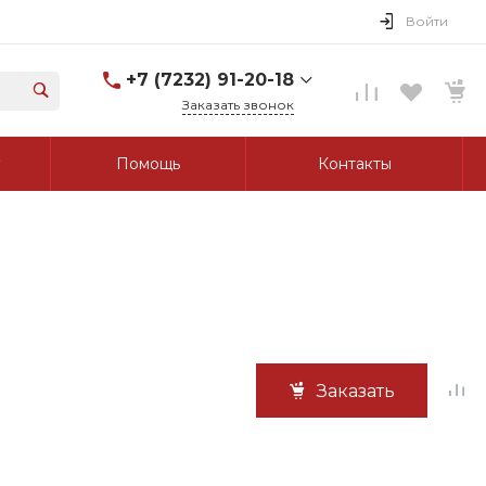
Войти
+7 (7232) 91-20-18
Заказать звонок
+7 (7232) 91-20-18
Помощь
Контакты
г. Усть-Каменогорск, ул.
Протозанова, д. 83а,
оф. 103
Пн-Пт: 8:00-17:00 Cб-Вс:
Выходной
tk_grant@mail.ru
Заказать