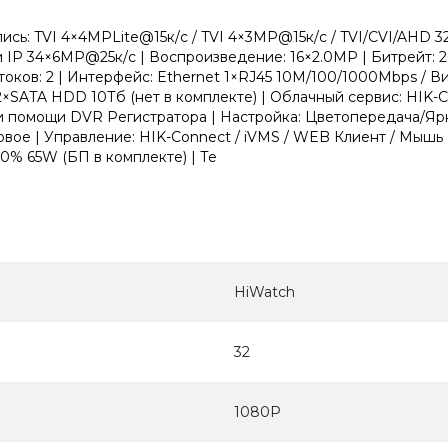
апись: TVI 4×4MPLite@15к/с / TVI 4×3MP@15к/с / TVI/CVI/AHD 
 IP 34×6MP@25к/с | Воспроизведение: 16×2.0MP | Битрейт: 2
отоков: 2 | Интерфейс: Ethernet 1×RJ45 10M/100/1000Mbps / В
×SATA HDD 10Тб (нет в комплекте) | Облачный сервис: HIK-C
и помощи DVR Регистратора | Настройка: Цветопередача/Ярк
ое | Управление: HIK-Connect / iVMS / WEB Клиент / Мышь | 
10% 65W (БП в комплекте) | Те
HiWatch
32
1080Р