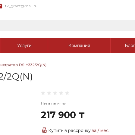
tk_grant@mail.ru
Услуги
Компания
Блог
истратор DS-H332/2Q(N)
2/2Q(N)
Нет в наличии
217 900 ₸
Купить в рассрочку
за
/ мес.