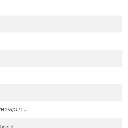
H.264/G.711u |
thernet