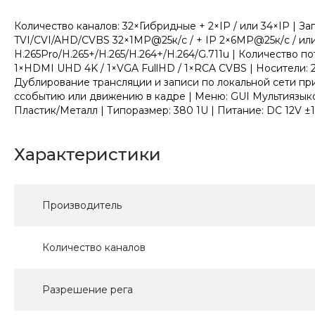
Количество каналов: 32×Гибридные + 2×IP / или 34×IP | З
TVI/CVI/AHD/CVBS 32×1MP@25к/с / + IP 2×6MP@25к/с / или
H.265Pro/H.265+/H.265/H.264+/H.264/G.711u | Количество п
1×HDMI UHD 4K / 1×VGA FullHD / 1×RCA CVBS | Носители: 2
Дублирование трансляции и записи по локальной сети пр
cсобытию или движению в кадре | Меню: GUI Мультиязыков
Пластик/Металл | Типоразмер: 380 1U | Питание: DC 12V ±
Характеристики
Производитель
Количество каналов
Разрешение рега