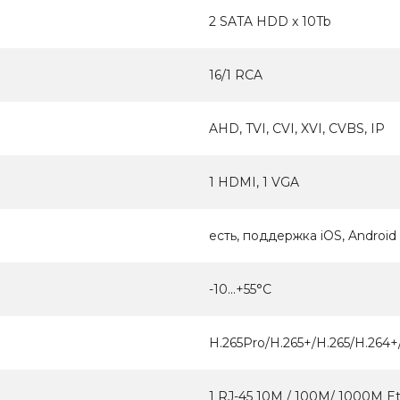
2 SATA HDD x 10Tb
16/1 RCA
AHD, TVI, CVI, XVI, CVBS, IP
1 HDMI, 1 VGA
есть, поддержка iOS, Android
-10...+55°С
H.265Pro/H.265+/H.265/H.264+/
1 RJ-45 10M / 100M/ 1000M E