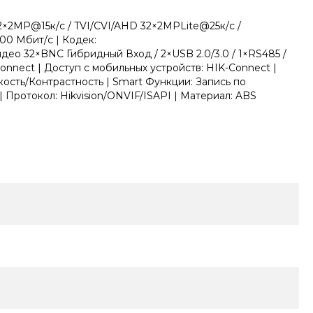
32×2MP@15к/с / TVI/CVI/AHD 32×2MPLite@25к/с /
00 Мбит/с | Кодек:
идео 32×BNC Гибридный Вход / 2×USB 2.0/3.0 / 1×RS485 /
onnect | Доступ с мобильных устройств: HIK-Connect |
ость/Контрастность | Smart Функции: Запись по
Протокол: Hikvision/ONVIF/ISAPI | Материал: ABS