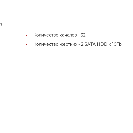
h
Количество каналов -
32;
Количество жестких -
2 SATA HDD x 10Tb;