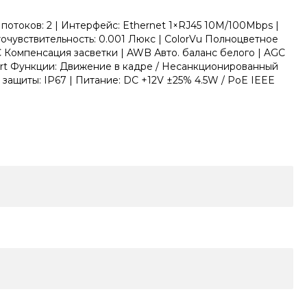
потоков: 2 | Интерфейс: Ethernet 1×RJ45 10M/100Mbps |
точувствительность: 0.001 Люкс | ColorVu Полноцветное
омпенсация засветки | AWB Авто. баланс белого | AGC
mart Функции: Движение в кадре / Несанкционированный
 защиты: IP67 | Питание: DC +12V ±25% 4.5W / PoE IEEE