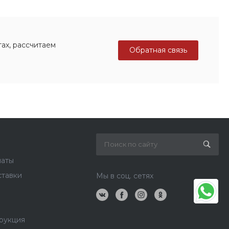
ах, рассчитаем
Обратная связь
латы
ставки
Мы в соц. сетях
рукция