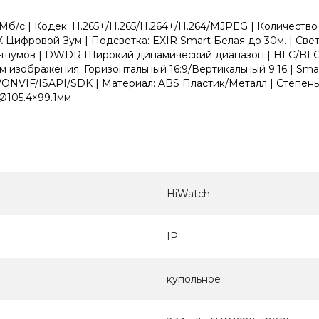
/с | Кодек: H.265+/H.265/H.264+/H.264/MJPEG | Количество 
6X Цифровой Зум | Подсветка: EXIR Smart Белая до 30м. | Све
шумов | DWDR Широкий динамический диапазон | HLC/BLC К
им изображения: Горизонтальный 16:9/Вертикальный 9:16 | S
on/ONVIF/ISAPI/SDK | Материал: ABS Пластик/Металл | Степень
: Ø105.4×99.1мм
HiWatch
IP
купольное