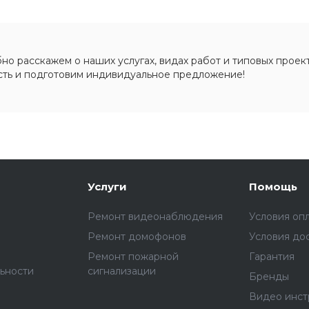
о расскажем о наших услугах, видах работ и типовых проект
сть и подготовим индивидуальное предложение!
Услуги
Помощь
Ремонт видеонаблюдения
Условия оп
Ремонт домофонов
Условия до
Ремонт пожарной
Гарантия
ьности
сигнализации
Бренды
Видео инст