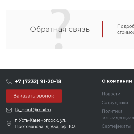
Подробн
Обратная связь
стоимо
О компании
+7 (7232) 91-20-18
Новости
Заказать звонок
Сотрудники
tk_grant@mail.ru
Политика
конфиденциал
г. Усть-Каменогорск, ул.
Сертификаты
Протозанова, д. 83а, оф. 103