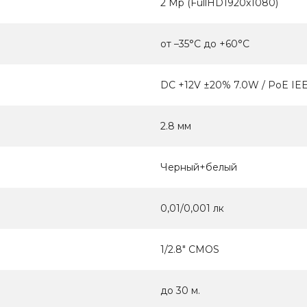
2 Mp (FullHD1920x1080)
от –35°C до +60°C
DC +12V ±20% 7.0W / PoE IEE
2.8 мм
Черный+белый
0,01/0,001 лк
1/2.8" CMOS
до 30 м.