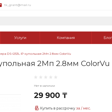
tk_grant@mail.ru
Услуги
Компания
Блог
ра DS-I253L IP купольная 2Мп 2.8мм ColorVu
упольная 2Мп 2.8мм ColorVu
Нет в наличии
29 900 ₸
Купить в рассрочку
за
/ мес.