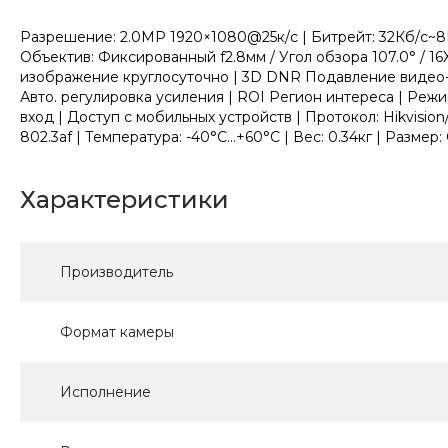
Разрешение: 2.0МР 1920×1080@25к/с | Битрейт: 32Кб/с~8Мб
Объектив: Фиксированный f2.8мм / Угол обзора 107.0° / 1
изображение круглосуточно | 3D DNR Подавление видео-
Авто. регулировка усиления | ROI Регион интереса | Реж
вход | Доступ с мобильных устройств | Протокол: Hikvisi
802.3af | Температура: -40°C...+60°C | Вес: 0.34кг | Размер
Характеристики
Производитель
Формат камеры
Исполнение