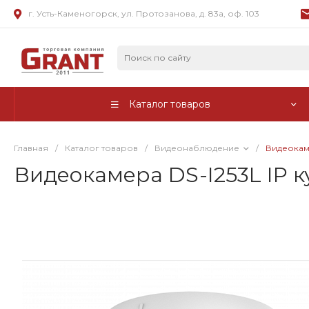
г. Усть-Каменогорск, ул. Протозанова, д. 83а, оф. 103
Каталог товаров
Главная
/
Каталог товаров
/
Видеонаблюдение
/
Видеокаме
Видеокамера DS-I253L IP к