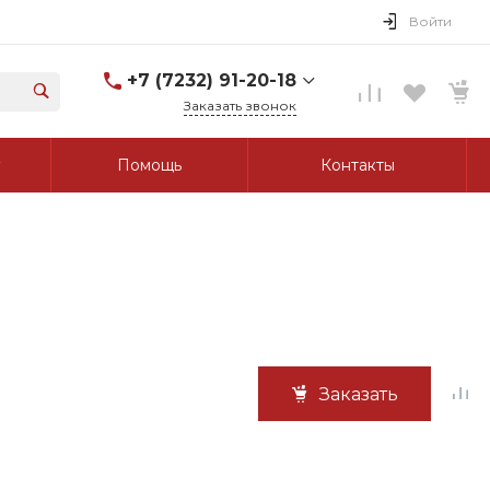
Войти
+7 (7232) 91-20-18
Заказать звонок
+7 (7232) 91-20-18
Помощь
Контакты
г. Усть-Каменогорск, ул.
Протозанова, д. 83а,
оф. 103
Пн-Пт: 8:00-17:00 Cб-Вс:
Выходной
tk_grant@mail.ru
Заказать