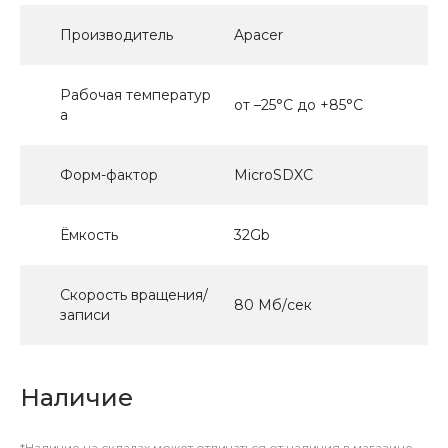
Производитель
Apacer
Рабочая температур
от –25°C до +85°C
а
Форм-фактор
MicroSDXC
Ёмкость
32Gb
Скорость вращения/
80 Мб/сек
записи
Наличие
*Наличие на складах может отличаться от наличия в магазине.