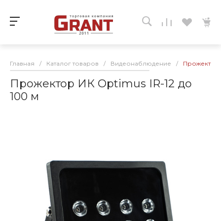
Главная
/
Каталог товаров
/
Видеонаблюдение
/
Прожектор И
Прожектор ИК Optimus IR-12 до
100 м