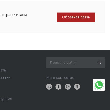
ах, рассчитаем
Обратная связь
латы
ставки
Мы в соц. сетях
рукция