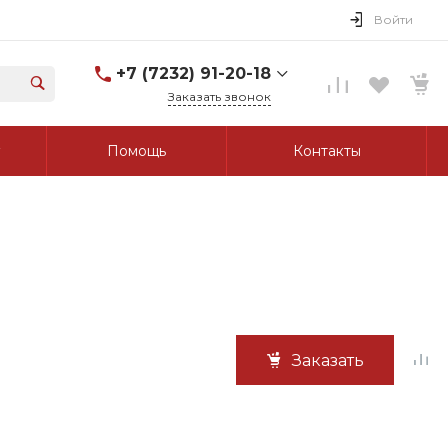
Войти
+7 (7232) 91-20-18
Заказать звонок
+7 (7232) 91-20-18
Помощь
Контакты
г. Усть-Каменогорск, ул.
Протозанова, д. 83а,
оф. 103
Пн-Пт: 8:00-17:00 Cб-Вс:
Выходной
tk_grant@mail.ru
Заказать