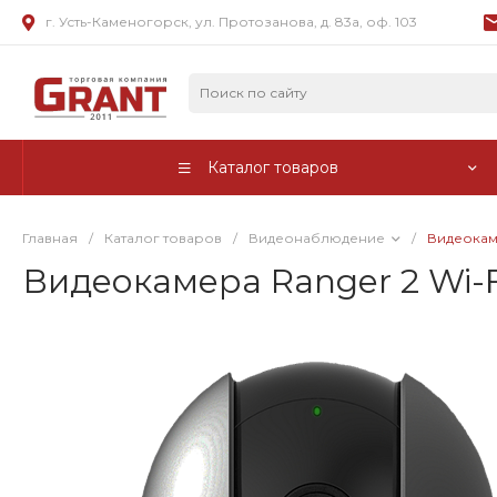
г. Усть-Каменогорск, ул. Протозанова, д. 83а, оф. 103
Каталог товаров
Главная
/
Каталог товаров
/
Видеонаблюдение
/
Видеокаме
Видеокамера Ranger 2 Wi-F