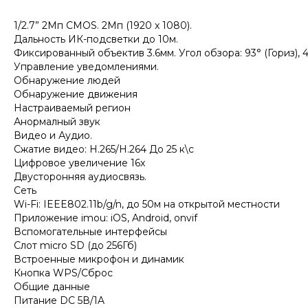
1/2.7” 2Мп CMOS. 2Мп (1920 x 1080).
Дальность ИК-подсветки до 10м.
Фиксированный объектив 3.6мм. Угол обзора: 93° (Гориз), 48
Управление уведомлениями.
Обнаружение людей
Обнаружение движения
Настраиваемый регион
Анормалный звук
Видео и Аудио.
Сжатие видео: H.265/H.264 До 25 к\с
Цифровое увеличение 16x
Двусторонняя аудиосвязь.
Сеть
Wi-Fi: IEEE802.11b/g/n, до 50м на открытой местности
Приложение imou: iOS, Android, onvif
Вспомогательные интерфейсы
Слот micro SD (до 256Гб)
Встроенные микрофон и динамик
Кнопка WPS/Сброс
Общие данные
Питание DC 5В/1A