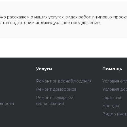
о расскажем о наших услугах, видах работ и типовых проект
сть и подготовим индивидуальное предложение!
Услуги
Помощь
Ремонт видеонаблюдения
Условия оп
Ремонт домофонов
Условия до
Ремонт пожарной
Гарантия
ьности
сигнализации
Бренды
Видео инст