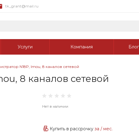
tk_grant@mail.ru
Услуги
Компания
Блог
стратор N18P, Imou, 8 каналов сетевой
ou, 8 каналов сетевой
Нет в наличии
Купить в рассрочку
за
/ мес.