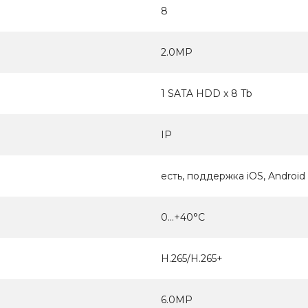
8
2.0MP
1 SATA HDD x 8 Tb
IP
есть, поддержка iOS, Android
0...+40°С
H.265/H.265+
6.0МР