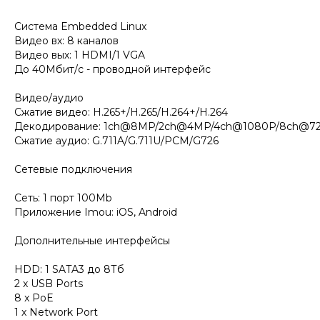
Система Embedded Linux
Видео вх: 8 каналов
Видео вых: 1 HDMI/1 VGA
До 40Мбит/с - проводной интерфейс
Видео/аудио
Сжатие видео: H.265+/Н.265/Н.264+/H.264
Декодирование: 1ch@8MP/2ch@4MP/4ch@1080P/8ch@7
Сжатие аудио: G.711A/G.711U/PCM/G726
Сетевые подключения
Сеть: 1 порт 100Mb
Приложение Imou: iOS, Android
Дополнительные интерфейсы
HDD: 1 SATA3 до 8Тб
2 x USB Ports
8 x PoE
1 x Network Port