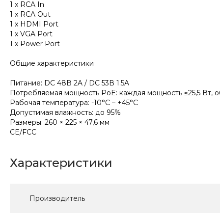
1 x RCA In
1 x RCA Out
1 x HDMI Port
1 x VGA Port
1 x Power Port
Общие характеристики
Питание: DC 48В 2A / DC 53В 1.5A
Потребляемая мощность PoE: каждая мощность ≤25,5 Вт, о
Рабочая температура: -10°C – +45°C
Допустимая влажность: до 95%
Размеры: 260 × 225 × 47,6 мм
CE/FCC
Характеристики
Производитель