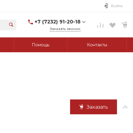
Войти
+7 (7232) 91-20-18
Заказать звонок
+7 (7232) 91-20-18
Помощь
Контакты
г. Усть-Каменогорск, ул.
Протозанова, д. 83а,
оф. 103
Пн-Пт: 8:00-17:00 Cб-Вс:
Выходной
tk_grant@mail.ru
Заказать