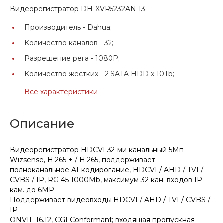
Видеорегистратор DH-XVR5232AN-I3
Производитель -
Dahua;
Количество каналов -
32;
Разрешение рега -
1080Р;
Количество жестких -
2 SATA HDD x 10Tb;
Все характеристики
Описание
Видеорегистратор HDCVI 32-ми канальный 5Мп
Wizsense, H.265 + / H.265, поддерживает
полноканальное AI-кодирование, HDCVI / AHD / TVI /
CVBS / IP, RG 45 1000Mb, максимум 32 кан. входов IP-
кам. до 6MP
Поддерживает видеовходы HDCVI / AHD / TVI / CVBS /
IP
ONVIF 16.12, CGI Conformant; входящая пропускная