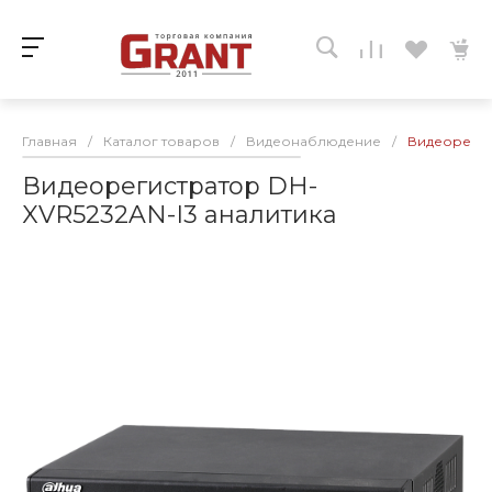
Главная
/
Каталог товаров
/
Видеонаблюдение
/
Видеорегис
Видеорегистратор DH-
XVR5232AN-I3 аналитика