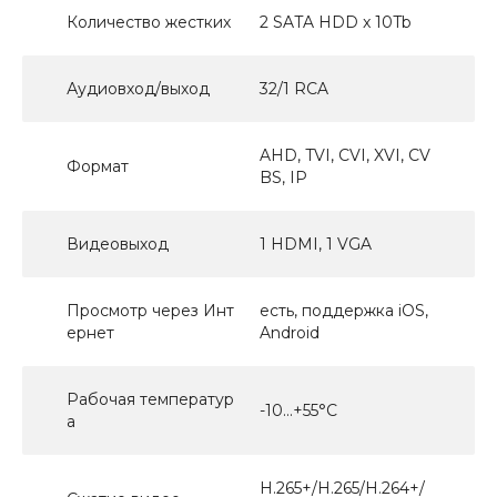
Количество жестких
2 SATA HDD x 10Tb
Аудиовход/выход
32/1 RCA
AHD, TVI, CVI, XVI, CV
Формат
BS, IP
Видеовыход
1 HDMI, 1 VGA
Просмотр через Инт
есть, поддержка iOS,
ернет
Android
Рабочая температур
-10...+55°С
а
H.265+/H.265/H.264+/