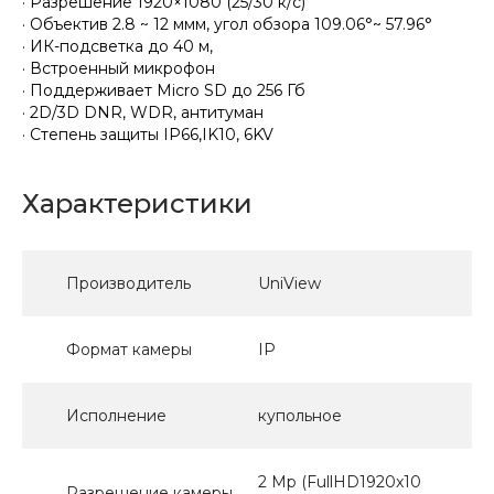
· Разрешение 1920×1080 (25/30 к/с)
· Объектив 2.8 ~ 12 ммм, угол обзора 109.06°~ 57.96°
· ИК-подсветка до 40 м,
· Встроенный микрофон
· Поддерживает Micro SD до 256 Гб
· 2D/3D DNR, WDR, антитуман
· Степень защиты IP66,IK10, 6KV
Характеристики
Производитель
UniView
Формат камеры
IP
Исполнение
купольное
2 Mp (FullHD1920x10
Разрешение камеры