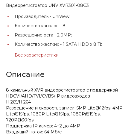
Видеорегистратор UNV XVR301-08G3
Производитель -
UniView;
Количество каналов -
8;
Разрешение рега -
2.0MP;
Количество жестких -
1 SATA HDD x 8 Tb;
Все характеристики
Описание
8-канальный XVR-видеорегистратор с поддержкой
HDCVI/AHD/TVI/CVBS/IP видеовходов
H.265/H.264
Разрешение и скорость записи: 5MP Lite@12fps, 4MP
Lite@15fps, 1080P Lite@15fps, 1080P@15fps,
720P@30fps
Поддержка IP камер: 4+2 до 4MP
Входящий поток: 64 Мб/с