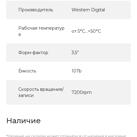
Производитель
Western Digital
Рабочая температур
от 5°C...+50°C
а
Форм-фактор
3,5”
Ёмкость
10Tb
Скорость вращения/
7200rpm
записи
Наличие
*Наличие на складах может отличаться от наличия в магазине.