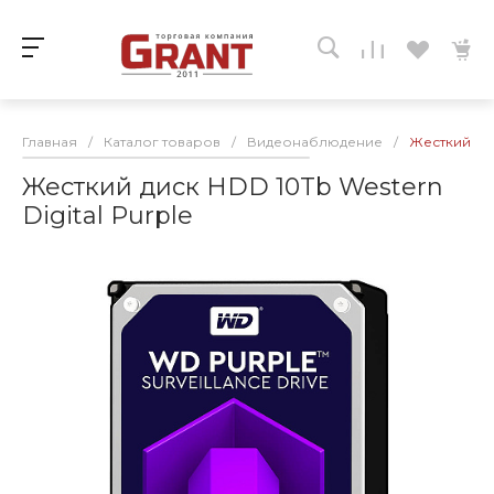
Главная
/
Каталог товаров
/
Видеонаблюдение
/
Жесткий дис
Жесткий диск HDD 10Tb Western
Digital Purple