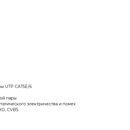
ры UTP CAT5E/6
той пары
татического электричества и помех
HD, CVBS