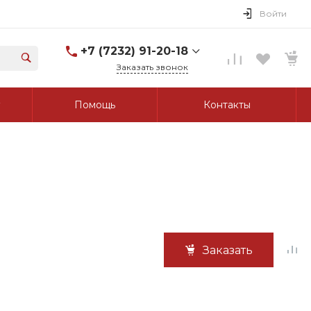
Войти
+7 (7232) 91-20-18
Заказать звонок
+7 (7232) 91-20-18
Помощь
Контакты
г. Усть-Каменогорск, ул.
Протозанова, д. 83а,
оф. 103
Пн-Пт: 8:00-17:00 Cб-Вс:
Выходной
tk_grant@mail.ru
Заказать