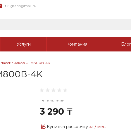
tk_grant@mail.ru
Услуги
Компания
Блог
 пассивников PFM800B-4K
M800B-4K
Нет в наличии
3 290 ₸
Купить в рассрочку
за
/ мес.