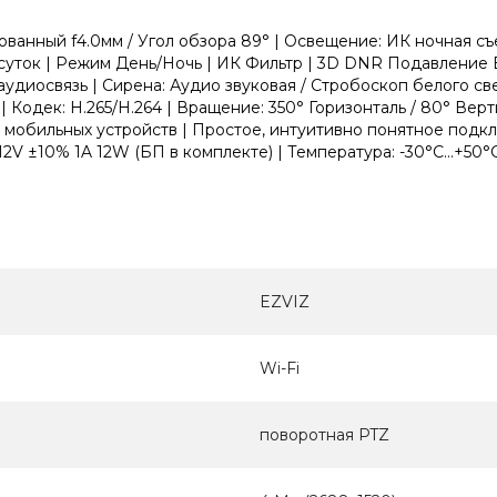
анный f4.0мм / Угол обзора 89° | Освещение: ИК ночная съем
емя суток | Режим День/Ночь | ИК Фильтр | 3D DNR Подавл
диосвязь | Сирена: Аудио звуковая / Стробоскоп белого свет
 | Кодек: H.265/H.264 | Вращение: 350° Горизонталь / 80° Вер
 мобильных устройств | Простое, интуитивно понятное подклю
V ±10% 1A 12W (БП в комплекте) | Температура: -30°C...+50°C 
EZVIZ
Wi-Fi
поворотная PTZ