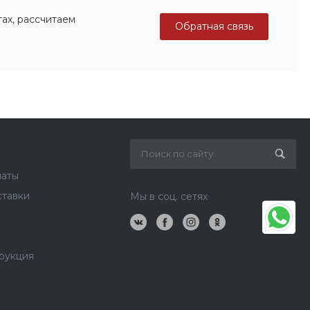
ах, рассчитаем
Обратная связь
латы
ставки
Мы в соц. сетях
рукция