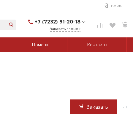
Войти
+7 (7232) 91-20-18
Заказать звонок
+7 (7232) 91-20-18
Помощь
Контакты
г. Усть-Каменогорск, ул.
Протозанова, д. 83а,
оф. 103
Пн-Пт: 8:00-17:00 Cб-Вс:
Выходной
tk_grant@mail.ru
Заказать