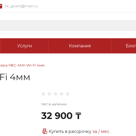
tk_grant@mail.ru
Услуги
Компания
Блог
ера H8C 4Мп Wi-Fi 4мм
Fi 4мм
Нет в наличии
32 900 ₸
Купить в рассрочку
за
/ мес.