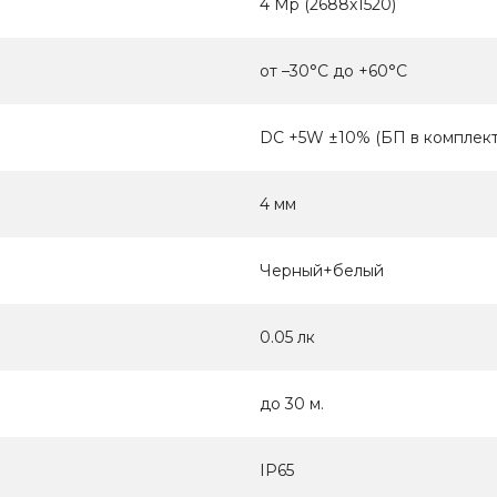
4 Мр (2688х1520)
от –30°C до +60°C
DC +5W ±10% (БП в комплект
4 мм
Черный+белый
0.05 лк
до 30 м.
IP65