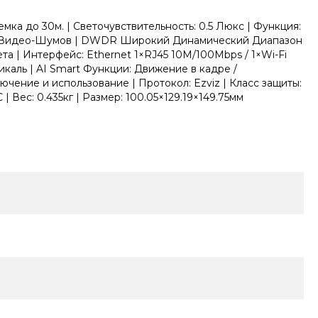
ка до 30м. | Светочувствительность: 0.5 Люкс | Функция:
ение Видео-Шумов | DWDR Широкий Динамический Диапазон
а | Интерфейс: Ethernet 1×RJ45 10M/100Mbps / 1×Wi-Fi
тикаль | AI Smart Функции: Движение в кадре /
чение и использование | Протокол: Ezviz | Класс защиты:
| Вес: 0.435кг | Размер: 100.05×129.19×149.75мм