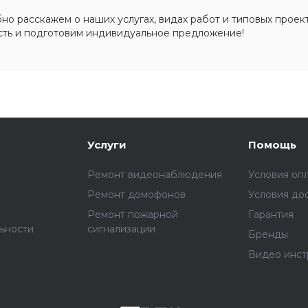
о расскажем о наших услугах, видах работ и типовых проект
сть и подготовим индивидуальное предложение!
Услуги
Помощь
Ремонт видеонаблюдения
Условия оп
Ремонт домофонов
Условия до
Ремонт пожарной
Гарантия
ьности
сигнализации
Бренды
Видео инст