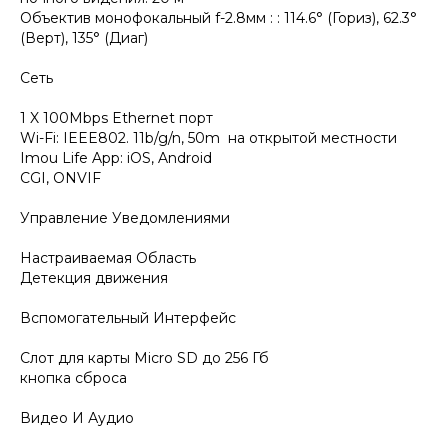
Объектив монофокальный f-2.8мм : : 114.6° (Гориз), 62.3°
(Верт), 135° (Диаг)
Сеть
1 X 100Mbps Ethernet порт
Wi-Fi: IEEE802. 11b/g/n, 50m на открытой местности
Imou Life App: iOS, Android
CGI, ONVIF
Управление Уведомлениями
Настраиваемая Область
Детекция движения
Вспомогательный Интерфейс
Слот для карты Micro SD до 256 Гб
кнопка сброса
Видео И Аудио