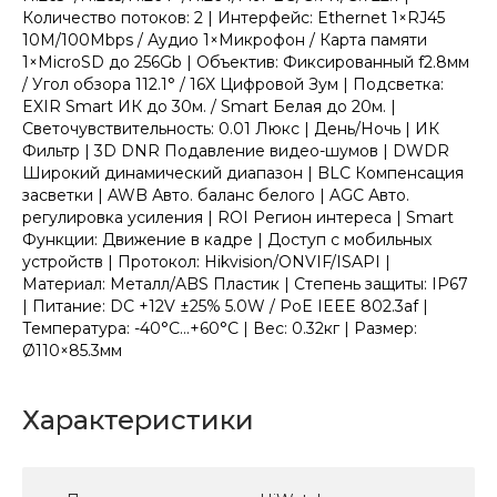
Количество потоков: 2 | Интерфейс: Ethernet 1×RJ45
10M/100Mbps / Аудио 1×Микрофон / Карта памяти
1×MicroSD до 256Gb | Объектив: Фиксированный f2.8мм
/ Угол обзора 112.1° / 16X Цифровой Зум | Подсветка:
EXIR Smart ИК до 30м. / Smart Белая до 20м. |
Светочувствительность: 0.01 Люкс | День/Ночь | ИК
Фильтр | 3D DNR Подавление видео-шумов | DWDR
Широкий динамический диапазон | BLC Компенсация
засветки | AWB Авто. баланс белого | AGC Авто.
регулировка усиления | ROI Регион интереса | Smart
Функции: Движение в кадре | Доступ с мобильных
устройств | Протокол: Hikvision/ONVIF/ISAPI |
Материал: Металл/ABS Пластик | Степень защиты: IP67
| Питание: DC +12V ±25% 5.0W / PoE IEEE 802.3af |
Температура: -40°C...+60°C | Вес: 0.32кг | Размер:
Ø110×85.3мм
Характеристики