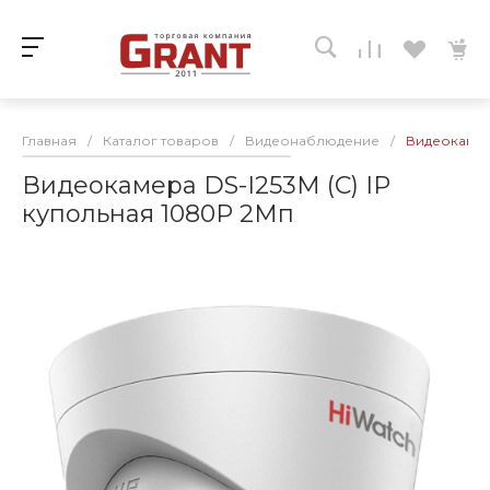
Главная
/
Каталог товаров
/
Видеонаблюдение
/
Видеокамера
Видеокамера DS-I253М (С) IP
купольная 1080P 2Мп