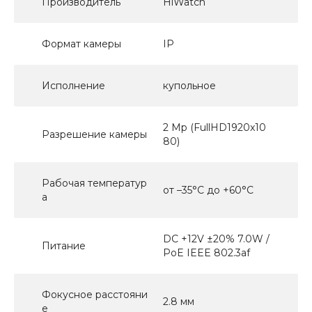
Производитель
HiWatch
Формат камеры
IP
Исполнение
купольное
2 Mp (FullHD1920x10
Разрешение камеры
80)
Рабочая температур
от –35°C до +60°C
а
DC +12V ±20% 7.0W /
Питание
PoE IEEE 802.3af
Фокусное расстояни
2.8 мм
е