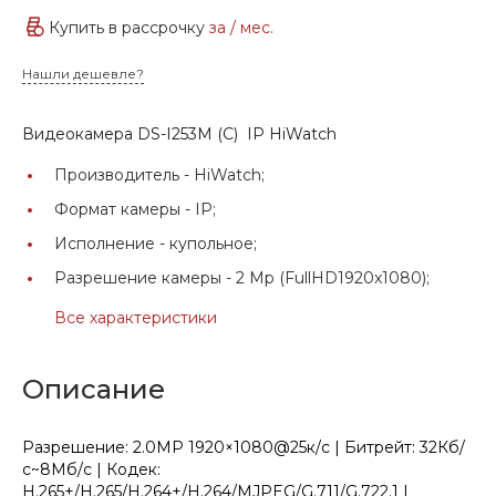
Купить в рассрочку
за
/ мес.
Нашли дешевле?
Видеокамера DS-I253M (C) IP HiWatch
Производитель -
HiWatch;
Формат камеры -
IP;
Исполнение -
купольное;
Разрешение камеры -
2 Mp (FullHD1920x1080);
Все характеристики
Описание
Разрешение: 2.0МР 1920×1080@25к/с | Битрейт: 32Кб/
с~8Мб/с | Кодек:
H.265+/H.265/H.264+/H.264/MJPEG/G.711/G.722.1 |