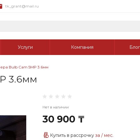
tk_grant@mail.ru
Услуги
Компания
Блог
ера Bulb Cam 5MP 3.6мм
P 3.6мм
Нет в наличии
30 900 ₸
Купить в рассрочку
за
/ мес.