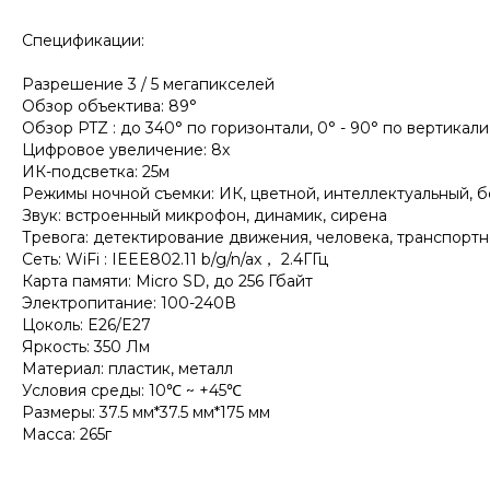
Спецификации:
Разрешение 3 / 5 мегапикселей
Обзор объектива: 89°
Обзор PTZ : до 340° по горизонтали, 0° - 90° по вертикали
Цифровое увеличение: 8х
ИК-подсветка: 25м
Режимы ночной съемки: ИК, цветной, интеллектуальный, б
Звук: встроенный микрофон, динамик, сирена
Тревога: детектирование движения, человека, транспортн
Сеть: WiFi : IEEE802.11 b/g/n/ax， 2.4ГГц
Карта памяти: Micro SD, до 256 Гбайт
Электропитание: 100-240В
Цоколь: E26/E27
Яркость: 350 Лм
Материал: пластик, металл
Условия среды: 10℃ ~ +45℃
Размеры: 37.5 мм*37.5 мм*175 мм
Масса: 265г