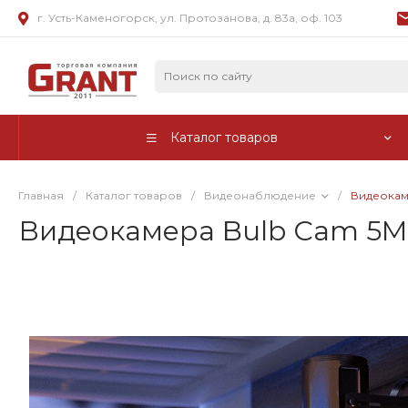
г. Усть-Каменогорск, ул. Протозанова, д. 83а, оф. 103
Каталог товаров
Главная
/
Каталог товаров
/
Видеонаблюдение
/
Видеокам
Видеокамера Bulb Cam 5M