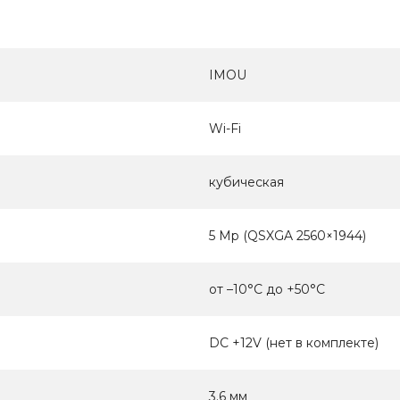
IMOU
Wi-Fi
кубическая
5 Мр (QSXGA 2560×1944)
от –10°C до +50°C
DC +12V (нет в комплекте)
3.6 мм