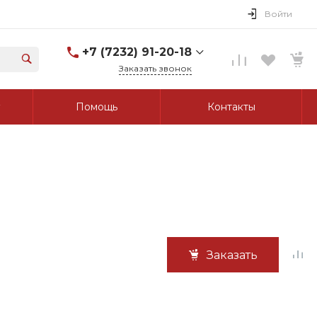
Войти
+7 (7232) 91-20-18
Заказать звонок
+7 (7232) 91-20-18
Помощь
Контакты
г. Усть-Каменогорск, ул.
Протозанова, д. 83а,
оф. 103
Пн-Пт: 8:00-17:00 Cб-Вс:
Выходной
tk_grant@mail.ru
Заказать