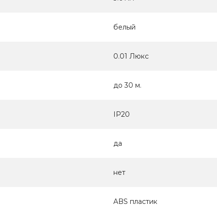
белый
0.01 Люкс
до 30 м.
IP20
да
нет
ABS пластик