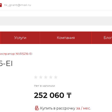
tk_grant@mail.ru
Услуги
Компания
Блог
истратор NVR5216-EI
-EI
Нет в наличии
252 060 ₸
Купить в рассрочку
за
/ мес.