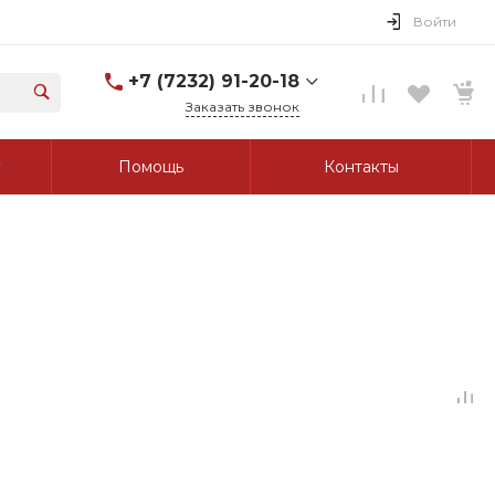
Войти
+7 (7232) 91-20-18
Заказать звонок
+7 (7232) 91-20-18
Помощь
Контакты
г. Усть-Каменогорск, ул.
Протозанова, д. 83а,
оф. 103
Пн-Пт: 8:00-17:00 Cб-Вс:
Выходной
tk_grant@mail.ru