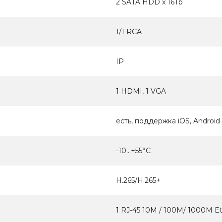
2 SATA HDD x 16Tb
1/1 RCA
IP
1 HDMI, 1 VGA
есть, поддержка iOS, Android
-10...+55°С
H.265/H.265+
1 RJ-45 10M / 100M/ 1000M E