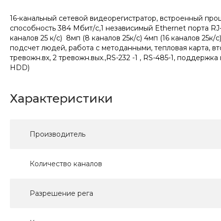
16-канальный сетевой видеорегистратор, встроенный про
способность 384 Мбит/с,1 независимый Ethernet порта RJ-45
каналов 25 к/с) 8мп (8 каналов 25к/с) 4мп (16 каналов 25к
подсчет людей, работа с методанными, тепловая карта, в
тревожн.вх, 2 тревожн.вых.,RS-232 -1 , RS-485-1, поддержка
HDD)
Характеристики
Производитель
Количество каналов
Разрешение рега