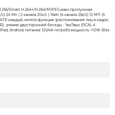
H.265/Smart H.264+/H.264/MJPEG,макс.пропускная
24 Мп ( 2 канала 20к/с ) 16мп (4 канала 25к/с) 12 МП (5
до 16Тб каждый, интелл.функции (распознование лиц в кадре,
), режим двусторонней беседы - 1вх/1вых (RCA), 4
, iPad, Android, питание 12V/4A потребл.мощность <10W (без