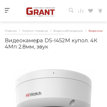
Главная
/
Каталог товаров
/
Видеонаблюдение
/
Видеокамера
Видеокамера DS-I452M купол. 4К
4Мп 2.8мм, звук