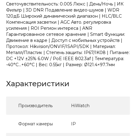
Светочувствительность: 0.005 Люкс | День/Ночь | ИК
Фильтр | 3D DNR Подавление видео-шумов | WDR
120дБ Широкий динамический диапазон | HLC/BLC
Компенсация засветки | AGC Авто. регулировка
усиления | ROI Регион интереса | ANR
Гарантированное сетевое хранение | Smart Функции:
Движение в кадре | Доступ с мобильных устройств |
Протокол: Hikvision/ONVIF/ISAPI/SDK | Материал:
Металл/Пластик | Степень защиты: IP67/IK08 | Питание:
DC +12V ±25% 6.0W / PoE IEEE 802.3af | Температура:
-40°C...+60°C | Вес: 0.55кг | Размер: Ø121.4×97.7мм
Характеристики
Производитель
HiWatch
Формат камеры
IP