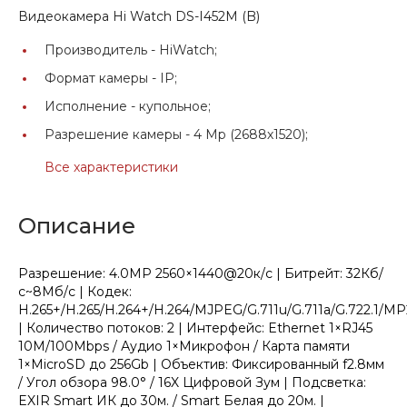
Видеокамера Hi Watch DS-I452M (B)
Производитель -
HiWatch;
Формат камеры -
IP;
Исполнение -
купольное;
Разрешение камеры -
4 Мр (2688х1520);
Все характеристики
Описание
Разрешение: 4.0МР 2560×1440@20к/с | Битрейт: 32Кб/
с~8Мб/с | Кодек:
H.265+/H.265/H.264+/H.264/MJPEG/G.711u/G.711a/G.722.1/M
| Количество потоков: 2 | Интерфейс: Ethernet 1×RJ45
10M/100Mbps / Аудио 1×Микрофон / Карта памяти
1×MicroSD до 256Gb | Объектив: Фиксированный f2.8мм
/ Угол обзора 98.0° / 16X Цифровой Зум | Подсветка:
EXIR Smart ИК до 30м. / Smart Белая до 20м. |