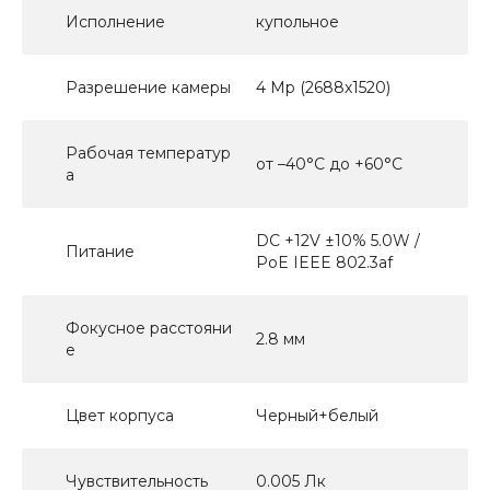
Исполнение
купольное
Разрешение камеры
4 Мр (2688х1520)
Рабочая температур
от –40°C до +60°C
а
DC +12V ±10% 5.0W /
Питание
PoE IEEE 802.3af
Фокусное расстояни
2.8 мм
е
Цвет корпуса
Черный+белый
Чувствительность
0.005 Лк