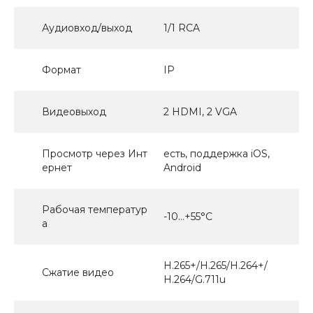
Аудиовход/выход
1/1 RCA
Формат
IP
Видеовыход
2 HDMI, 2 VGA
Просмотр через Инт
есть, поддержка iOS,
ернет
Android
Рабочая температур
-10...+55°С
а
H.265+/H.265/H.264+/
Сжатие видео
H.264/G.711u