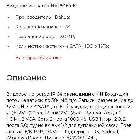
Видеорегистратор NVR5464-EI
Производитель -
Dahua;
Количество каналов -
64;
Разрешение рега -
2.0MP;
Количество жестких -
4 SATA HDD x 16Tb;
Все характеристики
Описание
Видеорегистратор IP 64-х канальный с ИИ Входящий
поток на запись: до 384Мбит/с; Запись : разрешение до
32Мп; HDD: 4 SATA до 16Тб каждый; декодирование: 2-
кн@32Мп(20кс), 32-кн@2Мп(25кс); Видеовыходы: 2
HDMI, 2 VGA; Сеть: 2 порта 1000Mb; USB:1 порт 2.0, 2
порта 3.0; Аудио вх. вых 1/2 для дуплексной связи; Трев.
вх. вых. 16/6; P2P, ONVIF; Поддержка: iOS, Android,
Windows Phone; Питание: AC220В, 50Гц;