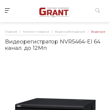
Главная
/
Каталог товаров
/
Видеонаблюдение
/
Видеорегист
Видеорегистратор NVR5464-EI 64
канал. до 12Мп