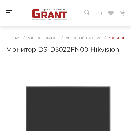
Главная
/
Каталог товаров
/
Видеонаблюдение
/
Монитор DS
Монитор DS-D5022FN00 Hikvision