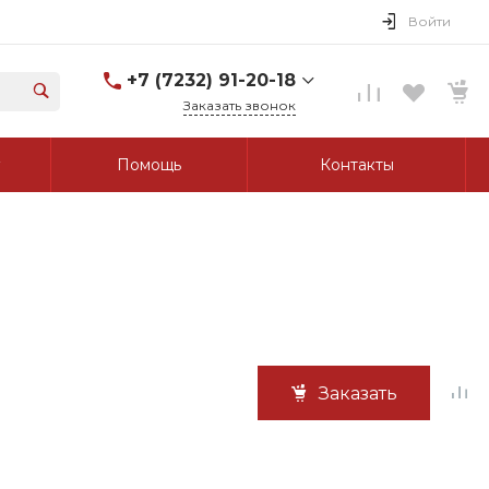
Войти
+7 (7232) 91-20-18
Заказать звонок
+7 (7232) 91-20-18
Помощь
Контакты
г. Усть-Каменогорск, ул.
Протозанова, д. 83а,
оф. 103
Пн-Пт: 8:00-17:00 Cб-Вс:
Выходной
tk_grant@mail.ru
Заказать