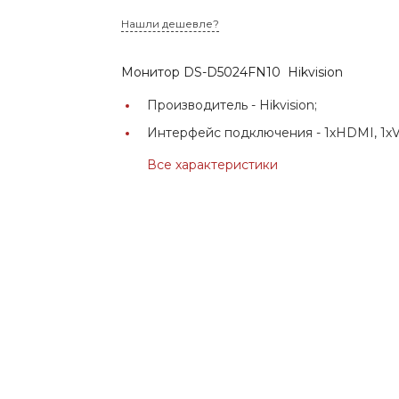
Нашли дешевле?
Монитор DS-D5024FN10 Hikvision
Производитель -
Hikvision;
Интерфейс подключения -
1хHDMI, 1х
Все характеристики