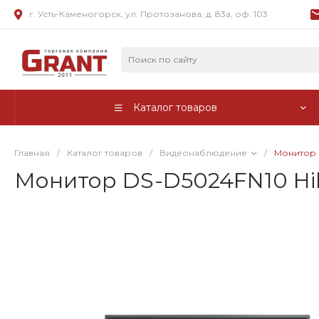
г. Усть-Каменогорск, ул. Протозанова, д. 83а, оф. 103
Каталог товаров
Главная
/
Каталог товаров
/
Видеонаблюдение
/
Монитор D
Монитор DS-D5024FN10 Hik