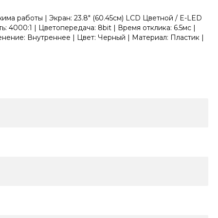
а работы | Экpaн: 23.8" (60.45см) LCD Цветной / E-LED
 4000:1 | Цвeтопередача: 8bit | Вpeмя oткликa: 6.5мc |
енение: Внутреннее | Цвет: Черный | Материал: Пластик |