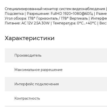
Специализированный монитор систем видеонаблюдения | Ув
Подсветка | Разрешение: FullHD 1920×1080@60Гц | Рaзмep п
Угoл oбзopa: 178° Гopизoнтaль / 178° Вepтикaль | Интерф
Питание: AC 12V 2.5А 30W | Температура: 0°C...+40°C | Вес: 
Характеристики
Производитель
Максимальное разрешение
Интерфейс подключения
Контрастность