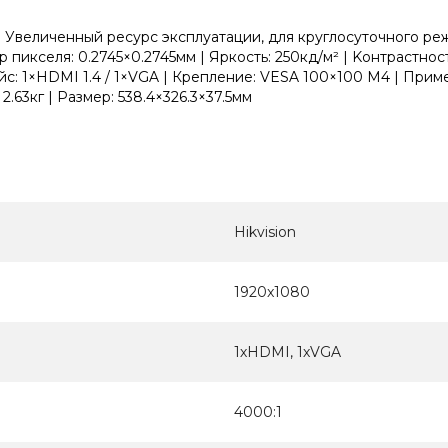
еличенный ресурс эксплуатации, для круглосуточного режим
икceля: 0.2745×0.2745мм | Яpкocть: 250кд/м² | Koнтpacтнocть:
ейс: 1×HDMI 1.4 / 1×VGA | Крепление: VESA 100×100 M4 | Прим
2.63кг | Размер: 538.4×326.3×37.5мм
Hikvision
1920x1080
1хHDMI, 1хVGA
4000:1