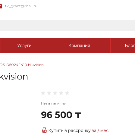
tk_grant@mail.ru
Услуги
Компания
Блог
S-D5024FN10 Hikvision
vision
Нет в наличии
96 500 ₸
Купить в рассрочку
за
/ мес.