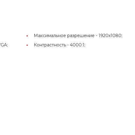
Максимальное разрешение -
1920x1080;
VGA;
Контрастность -
4000:1;