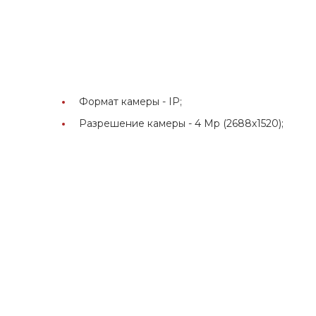
Формат камеры -
IP;
Разрешение камеры -
4 Мр (2688х1520);