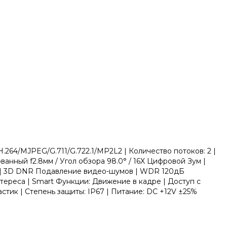
264/MJPEG/G.711/G.722.1/MP2L2 | Количество потоков: 2 |
анный f2.8мм / Угол обзора 98.0° / 16X Цифровой Зум |
ьтр | 3D DNR Подавление видео-шумов | WDR 120дБ
ереса | Smart Функции: Движение в кадре | Доступ с
стик | Степень защиты: IP67 | Питание: DC +12V ±25%