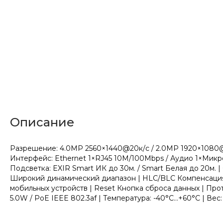
Описание
Разрешение: 4.0МР 2560×1440@20к/с / 2.0МР 1920×1080@25к
Интерфейс: Ethernet 1×RJ45 10M/100Mbps / Аудио 1×Микроф
Подсветка: EXIR Smart ИК до 30м. / Smart Белая до 20м.
Широкий динамический диапазон | HLC/BLC Компенсация з
мобильных устройств | Reset Кнопка сброса данных | Прот
5.0W / PoE IEEE 802.3af | Температура: -40°C...+60°C | Вес