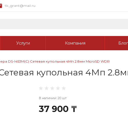
tk_grant@mail.ru
Услуги
Компания
Блог
ера DS-I453M(C) Сетевая купольная 4Мп 2.8мм MicroSD WDR
Сетевая купольная 4Мп 2.8
В наличии: 20 шт
37 900 ₸