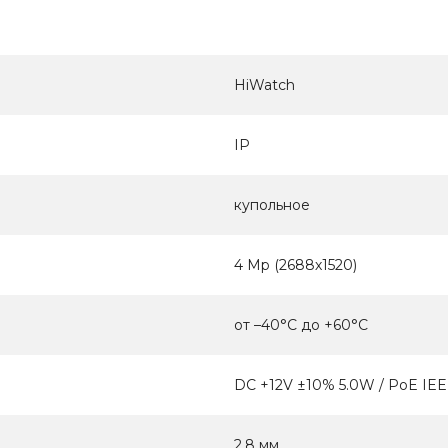
HiWatch
IP
купольное
4 Мр (2688х1520)
от –40°C до +60°C
DC +12V ±10% 5.0W / PoE IEE
2.8 мм