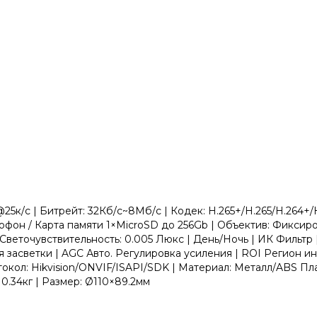
/с | Битрейт: 32Кб/с~8Мб/с | Кодек: H.265+/H.265/H.264+/H.
он / Карта памяти 1×MicroSD до 256Gb | Объектив: Фиксиров
 | Светочувствительность: 0.005 Люкс | День/Ночь | ИК Фил
асветки | AGC Авто. Регулировка усиления | ROI Регион инт
окол: Hikvision/ONVIF/ISAPI/SDK | Материал: Металл/ABS Пла
: 0.34кг | Размер: Ø110×89.2мм