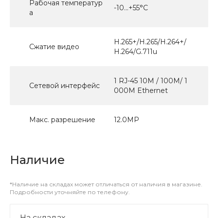
Рабочая температур
-10...+55°С
а
H.265+/H.265/H.264+/
Сжатие видео
H.264/G.711u
1 RJ-45 10M / 100M/ 1
Сетевой интерфейс
000M Ethernet
Макс. разрешение
12.0МР
Наличие
*Наличие на складах может отличаться от наличия в магазине.
Подробности уточняйте по телефону.
На складах