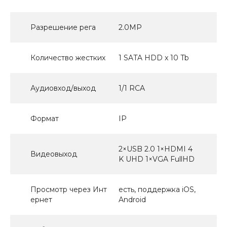
Разрешение рега
2.0MP
Количество жестких
1 SATA HDD x 10 Tb
Аудиовход/выход
1/1 RCA
Формат
IP
2×USB 2.0 1×HDMI 4
Видеовыход
K UHD 1×VGA FullHD
Просмотр через Инт
есть, поддержка iOS,
ернет
Android