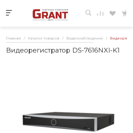
Главная
/
Каталог товаров
/
Видеонаблюдение
/
Видеорегист
Видеорегистратор DS-7616NXI-K1