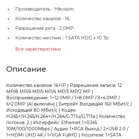
Производитель -
Hikvision;
Количество каналов -
16;
Разрешение рега -
2.0MP;
Количество жестких -
1 SATA HDD x 10 Tb;
Все характеристики
Описание
Количество каналов: 16×IP | Разрешение записи: 12
MP/8 MP/6 MP/5 MP/4 MP/3 MP/2 MP |
Воспроизведение: 1×12.0MP / 1×8.0MP / 3×4.0MP /
6×2.0MP (AI включен) | Битрейт: Входящий 160 Мбит/с /
Исходящий 80 Мбит/с | Кодек:
H.265+/H.265/H.264+/H.264/G.711u/G.711a | Количество
потоков: 2 | Интерфейс: Ethernet 1×RJ45
10M/100/1000Mbps / Аудио 1×RCA Выход / 2×USB 2.0 /
1×HDMI UHD 4K / 1×VGA FullHD | Носители: 1×SATA