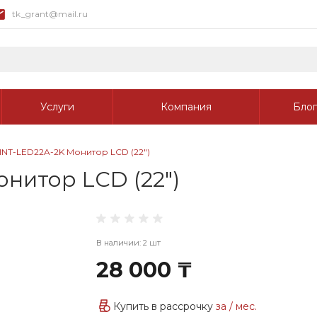
tk_grant@mail.ru
Услуги
Компания
Блог
INT-LED22A-2K Монитор LCD (22")
нитор LCD (22")
В наличии: 2 шт
28 000 ₸
Купить в рассрочку
за
/ мес.