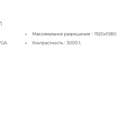
)
Максимальное разрешение -
1920x1080;
VGA;
Контрастность -
3000:1;