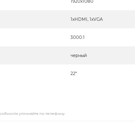
1920x1080
1хHDMI, 1хVGA
3000:1
черный
22"
дробности уточняйте по телефону.