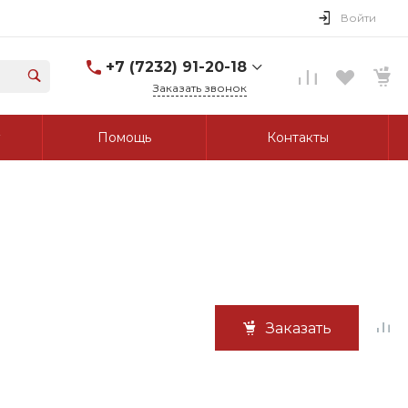
Войти
+7 (7232) 91-20-18
Заказать звонок
+7 (7232) 91-20-18
Помощь
Контакты
г. Усть-Каменогорск, ул.
Протозанова, д. 83а,
оф. 103
Пн-Пт: 8:00-17:00 Cб-Вс:
Выходной
tk_grant@mail.ru
Заказать