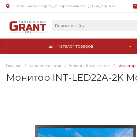
г. Усть-Каменогорск, ул. Протозанова, д. 83а, оф. 103
Каталог товаров
Главная
/
Каталог товаров
/
Видеонаблюдение
/
Монитор 
Монитор INT-LED22A-2K Мо