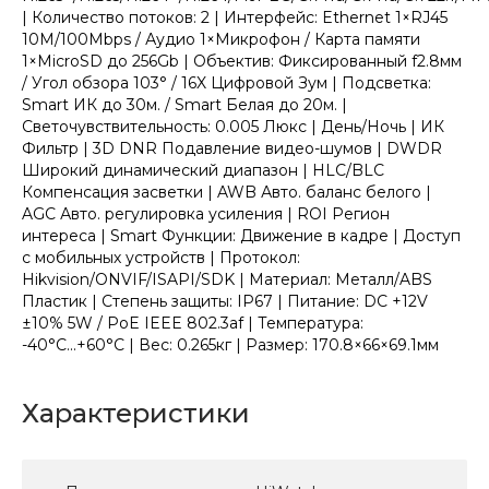
| Количество потоков: 2 | Интерфейс: Ethernet 1×RJ45
10M/100Mbps / Аудио 1×Микрофон / Карта памяти
1×MicroSD до 256Gb | Объектив: Фиксированный f2.8мм
/ Угол обзора 103° / 16X Цифровой Зум | Подсветка:
Smart ИК до 30м. / Smart Белая до 20м. |
Светочувствительность: 0.005 Люкс | День/Ночь | ИК
Фильтр | 3D DNR Подавление видео-шумов | DWDR
Широкий динамический диапазон | HLC/BLC
Компенсация засветки | AWB Авто. баланс белого |
AGC Авто. регулировка усиления | ROI Регион
интереса | Smart Функции: Движение в кадре | Доступ
с мобильных устройств | Протокол:
Hikvision/ONVIF/ISAPI/SDK | Материал: Металл/ABS
Пластик | Степень защиты: IP67 | Питание: DC +12V
±10% 5W / PoE IEEE 802.3af | Температура:
-40°C...+60°C | Вес: 0.265кг | Размер: 170.8×66×69.1мм
Характеристики