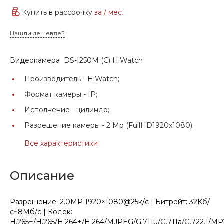
Купить в рассрочку
за
/ мес.
Нашли дешевле?
Видеокамера DS-I250M (С) HiWatch
Производитель -
HiWatch;
Формат камеры -
IP;
Исполнение -
цилиндр;
Разрешение камеры -
2 Mp (FullHD1920x1080);
Все характеристики
Описание
Разрешение: 2.0МР 1920×1080@25к/с | Битрейт: 32Кб/
с~8Мб/с | Кодек:
H.265+/H.265/H.264+/H.264/MJPEG/G.711u/G.711a/G.722.1/M