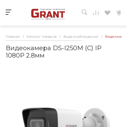
Главная
/
Каталог товаров
/
Видеонаблюдение
/
Видеокамера
Видеокамера DS-I250M (С) IP
1080P 2.8мм