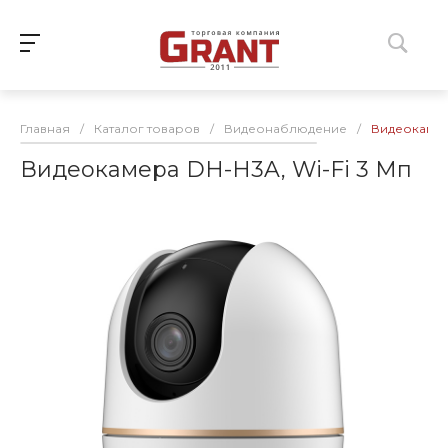
Главная
/
Каталог товаров
/
Видеонаблюдение
/
Видеокамера
Видеокамера DH-H3A, Wi-Fi 3 Мп