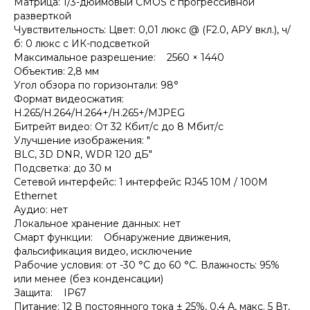
Матрица: 1/3-дюймовый CMOS с прогрессивной
разверткой
Чувствительность: Цвет: 0,01 люкс @ (F2.0, АРУ вкл.), ч/
б: 0 люкс с ИК-подсветкой
Максимальное разрешение: 2560 × 1440
Объектив: 2,8 мм
Угол обзора по горизонтали: 98°
Формат видеосжатия:
H.265/H.264/H.264+/H.265+/MJPEG
Битрейт видео: От 32 Кбит/с до 8 Мбит/с
Улучшение изображения: "
BLC, 3D DNR, WDR 120 дБ"
Подсветка: до 30 м
Сетевой интерфейс: 1 интерфейс RJ45 10M / 100M
Ethernet
Аудио: нет
Локальное хранение данных: нет
Смарт функции: Обнаружение движения,
фальсификация видео, исключение
Рабочие условия: от -30 °C до 60 °C. Влажность: 95%
или менее (без конденсации)
Защита: IP67
Питание: 12 В постоянного тока ± 25%, 0,4 А, макс. 5 Вт,