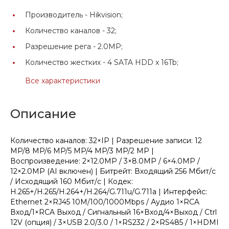
Производитель -
Hikvision;
Количество каналов -
32;
Разрешение рега -
2.0MP;
Количество жестких -
4 SATA HDD x 16Tb;
Все характеристики
Описание
Количество каналов: 32×IP | Разрешение записи: 12
MP/8 MP/6 MP/5 MP/4 MP/3 MP/2 MP |
Воспроизведение: 2×12.0MP / 3×8.0MP / 6×4.0MP /
12×2.0MP (AI включен) | Битрейт: Входящий 256 Мбит/с
/ Исходящий 160 Мбит/с | Кодек:
H.265+/H.265/H.264+/H.264/G.711u/G.711a | Интерфейс:
Ethernet 2×RJ45 10M/100/1000Mbps / Аудио 1×RCA
Вход/1×RCA Выход / Сигнальный 16×Вход/4×Выход / Ctrl
12V (опция) / 3×USB 2.0/3.0 / 1×RS232 / 2×RS485 / 1×HDMI