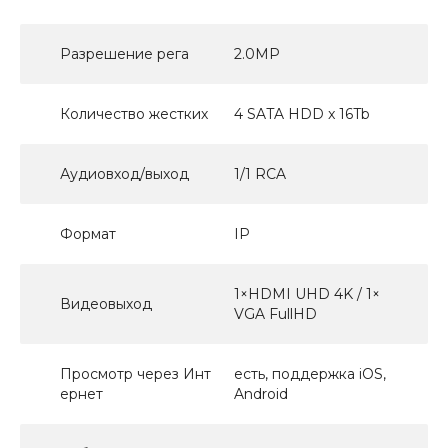
Разрешение рега
2.0MP
Количество жестких
4 SATA HDD x 16Tb
Аудиовход/выход
1/1 RCA
Формат
IP
1×HDMI UHD 4K / 1×
Видеовыход
VGA FullHD
Просмотр через Инт
есть, поддержка iOS,
ернет
Android