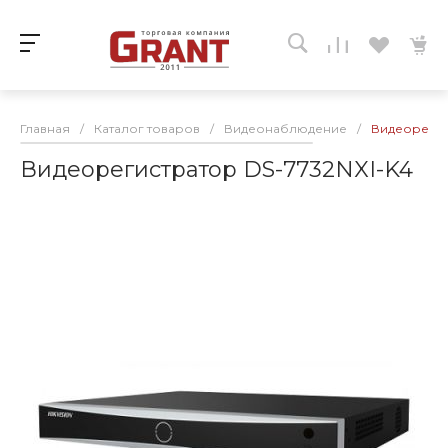
Главная
/
Каталог товаров
/
Видеонаблюдение
/
Видеорегис
Видеорегистратор DS-7732NXI-K4