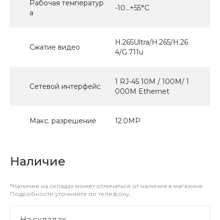
Рабочая температур
-10...+55°С
а
H.265Ultra/H.265/H.26
Сжатие видео
4/G.711u
1 RJ-45 10M / 100M/ 1
Сетевой интерфейс
000M Ethernet
Макс. разрешение
12.0МР
Наличие
*Наличие на складах может отличаться от наличия в магазине.
Подробности уточняйте по телефону.
На складах