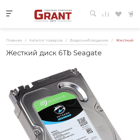
Главная
/
Каталог товаров
/
Видеонаблюдение
/
Жесткий дис
Жесткий диск 6Tb Seagate