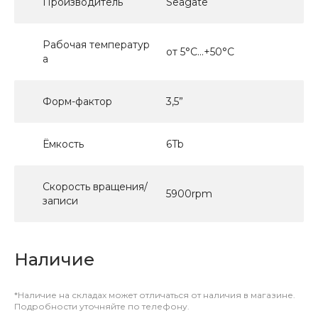
Производитель
Seagate
Рабочая температур
от 5°C...+50°C
а
Форм-фактор
3,5”
Ёмкость
6Tb
Скорость вращения/
5900rpm
записи
Наличие
*Наличие на складах может отличаться от наличия в магазине.
Подробности уточняйте по телефону.