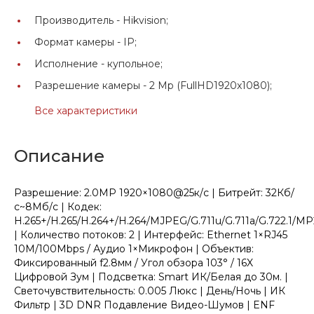
Производитель -
Hikvision;
Формат камеры -
IP;
Исполнение -
купольное;
Разрешение камеры -
2 Mp (FullHD1920x1080);
Все характеристики
Описание
Разрешение: 2.0MP 1920×1080@25к/с | Битрейт: 32Кб/
с~8Мб/с | Кодек:
H.265+/H.265/H.264+/H.264/MJPEG/G.711u/G.711a/G.722.1/M
| Количество потоков: 2 | Интерфейс: Ethernet 1×RJ45
10M/100Mbps / Аудио 1×Микрофон | Объектив:
Фиксированный f2.8мм / Угол обзора 103° / 16X
Цифровой Зум | Подсветка: Smart ИК/Белая до 30м. |
Светочувствительность: 0.005 Люкс | День/Ночь | ИК
Фильтр | 3D DNR Подавление Видео-Шумов | ENF