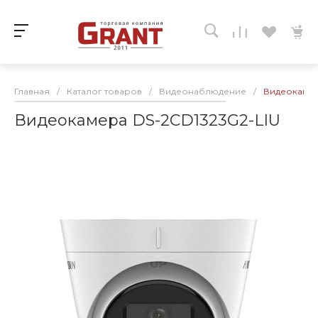
Главная
/
Каталог товаров
/
Видеонаблюдение
/
Видеокамер
Видеокамера DS-2CD1323G2-LIU