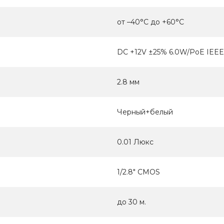
от –40°C до +60°C
DC +12V ±25% 6.0W/PoE IEEE
2.8 мм
Черный+белый
0.01 Люкс
1/2.8" CMOS
до 30 м.