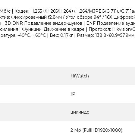
/с | Кодек: H.265+/H.265/H.264+/H.264/MJPEG/G.711u/G.711a/
ив: Фиксированный f2.8мм / Угол обзора 94° / 16X Цифровой 
льтр | 3D DNR Подавление видео-шумов | ENF Подавление а
иления | Функции: Движение в кадре | Протокол: Hikvision/
атура: -40°C...+60°C | Вес: 0.17кг | Размер: 138.8×60.9×57.9мм
HiWatch
IP
цилиндр
2 Mp (FullHD1920x1080)