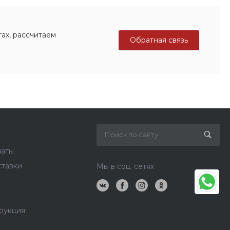
ах, рассчитаем
Обратная связь
латы
ставки
Мы в соц. сетях
рукция