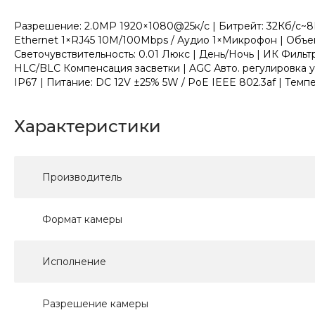
Разрешение: 2.0МР 1920×1080@25к/с | Битрейт: 32Кб/с~8Мб
Ethernet 1×RJ45 10M/100Mbps / Аудио 1×Микрофон | Объект
Светочувствительность: 0.01 Люкс | День/Ночь | ИК Фи
HLC/BLC Компенсация засветки | AGC Авто. регулировка ус
IP67 | Питание: DC 12V ±25% 5W / PoE IEEE 802.3af | Темпер
Характеристики
Производитель
Формат камеры
Исполнение
Разрешение камеры