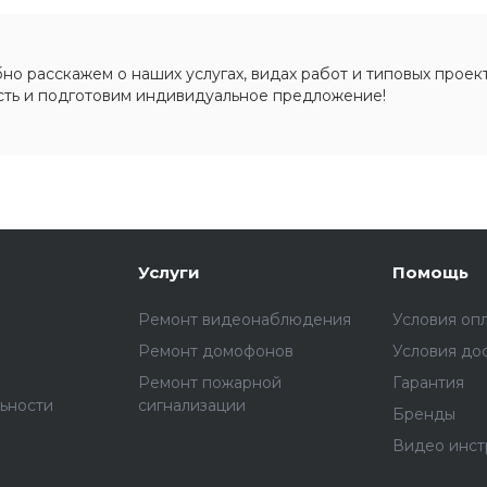
о расскажем о наших услугах, видах работ и типовых проект
сть и подготовим индивидуальное предложение!
Услуги
Помощь
Ремонт видеонаблюдения
Условия оп
Ремонт домофонов
Условия до
Ремонт пожарной
Гарантия
ьности
сигнализации
Бренды
Видео инст