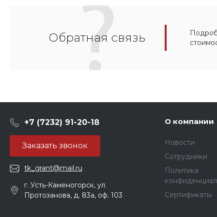
Подробн
Обратная связь
стоимо
О компании
+7 (7232) 91-20-18
Новости
Заказать звонок
Сотрудники
tk_grant@mail.ru
Политика
конфиденциал
г. Усть-Каменогорск, ул.
Сертификаты
Протозанова, д. 83а, оф. 103