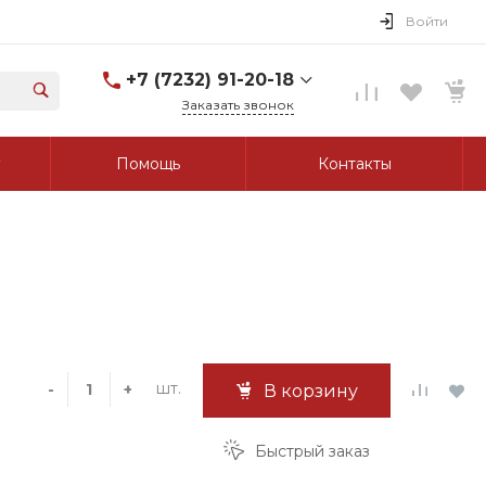
Войти
+7 (7232) 91-20-18
Заказать звонок
+7 (7232) 91-20-18
Помощь
Контакты
г. Усть-Каменогорск, ул.
Протозанова, д. 83а,
оф. 103
Пн-Пт: 8:00-17:00 Cб-Вс:
Выходной
tk_grant@mail.ru
шт.
-
+
В корзину
Быстрый заказ