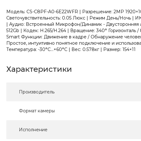
Модель: CS-C8PF-A0-6E22WFR | Разрешение: 2MP 1920×108
Светочувствительность: 0.05 Люкс | Режим День/Ночь 
| Аудио: Встроенный Микрофон/Динамик - Двусторонняя ауд
512Gb | Кодек: H.265/H.264 | Вращение: 340° Горизонтал
Smart Функции: Движение в кадре / Обнаружение человека
Простое, интуитивно понятное подключение и использовани
Температура: -30°C...+60°C | Вес: 0.578кг | Размер: 154×11
Характеристики
Производитель
Формат камеры
Исполнение