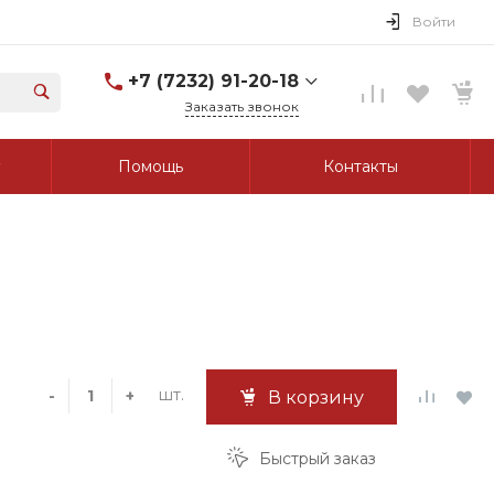
Войти
+7 (7232) 91-20-18
Заказать звонок
+7 (7232) 91-20-18
Помощь
Контакты
г. Усть-Каменогорск, ул.
Протозанова, д. 83а,
оф. 103
Пн-Пт: 8:00-17:00 Cб-Вс:
Выходной
tk_grant@mail.ru
шт.
-
+
В корзину
Быстрый заказ