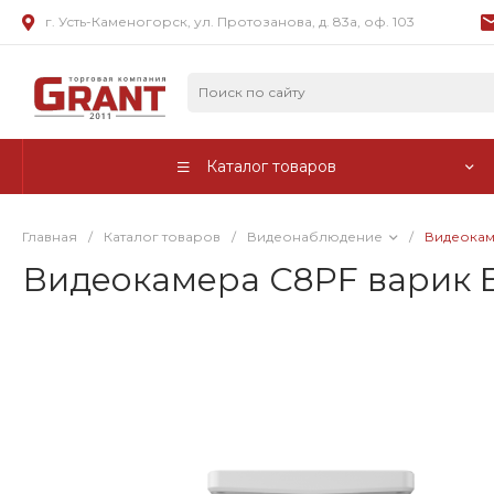
г. Усть-Каменогорск, ул. Протозанова, д. 83а, оф. 103
Каталог товаров
Главная
/
Каталог товаров
/
Видеонаблюдение
/
Видеокам
Видеокамера C8PF варик E