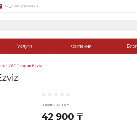
tk_grant@mail.ru
Услуги
Компания
Блог
ера C8PF варик Ezviz
zviz
В наличии: 1 шт
42 900 ₸