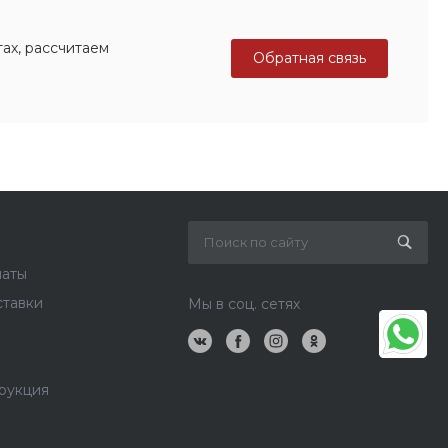
ах, рассчитаем
Обратная связь
латы
ставки
Мы в соц. сетях
рукция