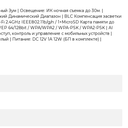
й Зум | Освещение: ИК ночная съемка до 30м. |
кий Динамический Диапазон | BLC Компенсация засветки
i 2.4GHz IEEE802.11b/g/n / 1×MicroSD Карта памяти до
 WEP 64/128bit / WPA/WPA2 / WPA-PSK / WPA2-PSK | AI
туп, контроль и управление с мобильных устройств |
лый | Питание: DC 12V 1A 12W (БП в комплекте) |