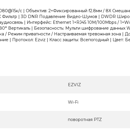
0@15к/с | Объектив: 2×Фиксированный f2.8мм / 8X Смешанны
| ИК Фильтр | 3D DNR Подавление Видео-Шумов | DWDR Широ
иосвязь | Интерфейс: Ethernet 1×RJ45 10M/100Mbps / 1×Wi-F
ь / 80° Вертикаль | Безопасность: Мульти шифрование данных
 / Режим приватности / Настраиваемая тревожная зона | Дос
е | Протокол: Ezviz | Класс защиты: Всепогодный | Цвет: Бе
EZVIZ
Wi-Fi
поворотная PTZ