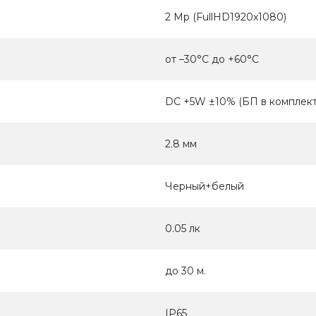
2 Mp (FullHD1920x1080)
от –30°C до +60°C
DC +5W ±10% (БП в комплект
2.8 мм
Черный+белый
0.05 лк
до 30 м.
IP65