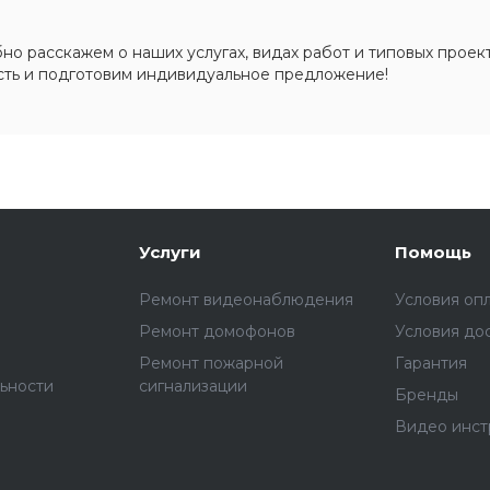
о расскажем о наших услугах, видах работ и типовых проект
сть и подготовим индивидуальное предложение!
Услуги
Помощь
Ремонт видеонаблюдения
Условия оп
Ремонт домофонов
Условия до
Ремонт пожарной
Гарантия
ьности
сигнализации
Бренды
Видео инст