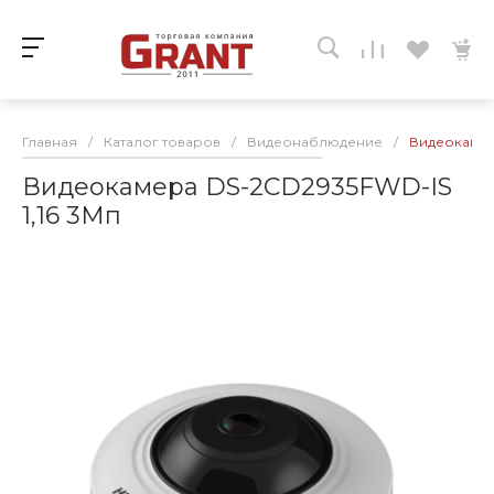
Главная
/
Каталог товаров
/
Видеонаблюдение
/
Видеокамер
Видеокамера DS-2CD2935FWD-IS
1,16 3Мп