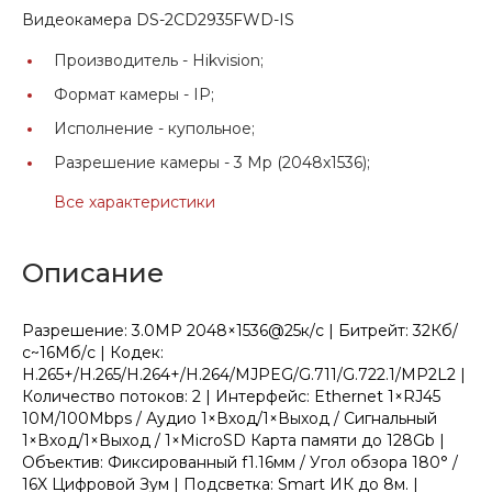
Видеокамера DS-2CD2935FWD-IS
Производитель -
Hikvision;
Формат камеры -
IP;
Исполнение -
купольное;
Разрешение камеры -
3 Mp (2048x1536);
Все характеристики
Описание
Разрешение: 3.0МР 2048×1536@25к/с | Битрейт: 32Кб/
с~16Мб/с | Кодек:
H.265+/H.265/H.264+/H.264/MJPEG/G.711/G.722.1/MP2L2 |
Количество потоков: 2 | Интерфейс: Ethernet 1×RJ45
10M/100Mbps / Аудио 1×Вход/1×Выход / Сигнальный
1×Вход/1×Выход / 1×MicroSD Карта памяти до 128Gb |
Объектив: Фиксированный f1.16мм / Угол обзора 180° /
16X Цифровой Зум | Подсветка: Smart ИК до 8м. |