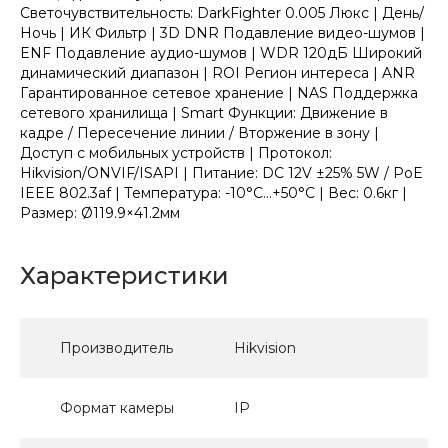
Светочувствительность: DarkFighter 0.005 Люкс | День/
Ночь | ИК Фильтр | 3D DNR Подавление видео-шумов |
ENF Подавление аудио-шумов | WDR 120дБ Широкий
динамический диапазон | ROI Регион интереса | ANR
Гарантированное сетевое хранение | NAS Поддержка
сетевого хранилища | Smart Функции: Движение в
кадре / Пересечение линии / Вторжение в зону |
Доступ с мобильных устройств | Протокол:
Hikvision/ONVIF/ISAPI | Питание: DC 12V ±25% 5W / PoE
IEEE 802.3af | Температура: -10°C...+50°C | Вес: 0.6кг |
Размер: Ø119.9×41.2мм
Характеристики
Производитель
Hikvision
Формат камеры
IP