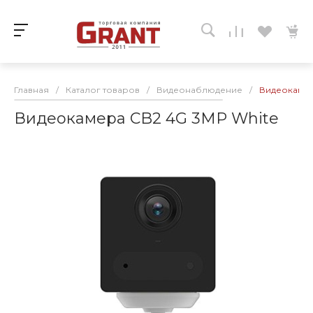
Главная
/
Каталог товаров
/
Видеонаблюдение
/
Видеокамер
Видеокамера CB2 4G 3MP White