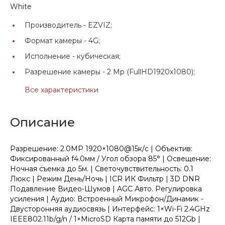
White
Производитель -
EZVIZ;
Формат камеры -
4G;
Исполнение -
кубическая;
Разрешение камеры -
2 Mp (FullHD1920x1080);
Все характеристики
Описание
Разрешение: 2.0MP 1920×1080@15к/с | Объектив:
Фиксированный f4.0мм / Угол обзора 85° | Освещение:
Ночная съемка до 5м. | Светочувствительность: 0.1
Люкс | Режим День/Ночь | ICR ИК Фильтр | 3D DNR
Подавление Видео-Шумов | AGC Авто. Регулировка
усиления | Аудио: Встроенный Микрофон/Динамик -
Двусторонняя аудиосвязь | Интерфейс: 1×Wi-Fi 2.4GHz
IEEE802.11b/g/n / 1×MicroSD Карта памяти до 512Gb |