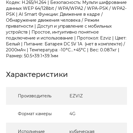
Кодек: H.265/H.264 | Безопасность: Мульти шифрование
данных WEP 64/128bit / WPA/WPA2 / WPA-PSK / WPA2-
PSK | AI Smart Функции: Движение в кадре /
Обнаружение движения человека / Режим
приватности | Доступ и управление с мобильных
устройств | Простое, интуитивно понятное
подключение и использование | Протокол: Ezviz | Цвет:
Белый | Питание: Батарея DC 5V 1А (нет в комплекте) /
2000мAч | Температура: -10°C...+45°C | Вес: 0.087кг |
Размер: 50.5×39.1×39.1мм
Характеристики
Производитель
EZVIZ
Формат камеры
4G
Исполнение
кубическая