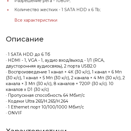
Разрешение рега -
1080Р;
Количество жестких -
1 SATA HDD x 6 Tb;
Все характеристики
Описание
· 1 SATA HDD до 6 Тб
· HDMI - 1, VGA - 1, аудио вход/выход - 1/1 (RCA,
двусторонняя аудиосвязь), 2 порта USB2.0
· Воспроизведение 1 канал × 4К (30 к/с), 1 канал × 6 Мп
(30 к/с), 1 канал × 5 Мп (30 к/с), 2 канала × 4 Мп (30 к/с), 2
канала × 3 Мп (30 к/с), 8 каналов × 720P (30 к/с). 10
каналов х D1 (30 к/c)
· Пропускная способность 64 Мбит/с
· Кодеки Ultra 265/H.265/H.264
· 1 Ethernet порт 10/100/1000 Мбит/с
· ONVIF