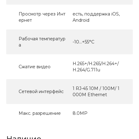
Просмотр через Инт
есть, поддержка iOS,
ернет
Android
Рабочая температур
-10...+55°С
а
H.265+/H.265/H.264+/
Сжатие видео
H.264/G.711u
1 RJ-45 10M / 100M/ 1
Сетевой интерфейс
000M Ethernet
Макс. разрешение
8.0МР
Наличие