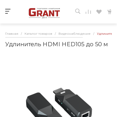
Главная
/
Каталог товаров
/
Видеонаблюдение
/
Удлинитель 
Удлинитель HDMI HED105 до 50 м