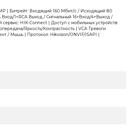
0MP | Битрейт: Входящий 160 Мбит/с / Исходящий 80
CA Вход/1×RCA Выход / Сигнальный 16×Вход/4×Выход /
й сервис: HIK-Connect | Доступ с мобильных устройств:
топередача/Яркость/Контрастность | VCA Тревоги
т / Мышь | Протокол: Hikvision/ONVIF/ISAPI |