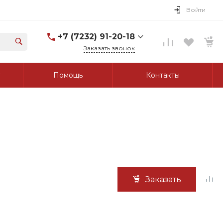
Войти
+7 (7232) 91-20-18
Заказать звонок
+7 (7232) 91-20-18
Помощь
Контакты
г. Усть-Каменогорск, ул.
Протозанова, д. 83а,
оф. 103
Пн-Пт: 8:00-17:00 Cб-Вс:
Выходной
tk_grant@mail.ru
Заказать