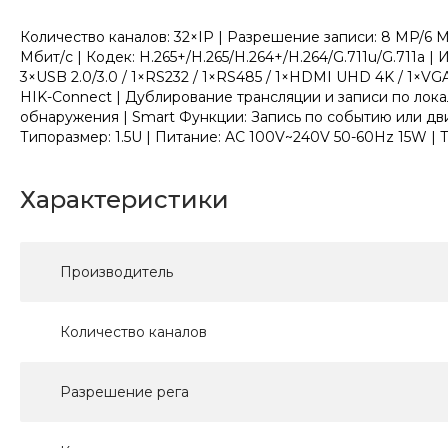
Количество каналов: 32×IP | Разрешение записи: 8 MP/6 
Мбит/с | Кодек: H.265+/H.265/H.264+/H.264/G.711u/G.711a
3×USB 2.0/3.0 / 1×RS232 / 1×RS485 / 1×HDMI UHD 4K / 1×V
HIK-Connect | Дублирование трансляции и записи по лок
обнаружения | Smart Функции: Запись по событию или дви
Типоразмер: 1.5U | Питание: AC 100V~240V 50-60Hz 15W | Те
Характеристики
Производитель
Количество каналов
Разрешение рега