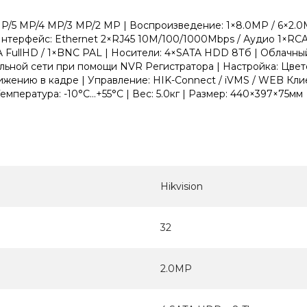
MP/5 MP/4 MP/3 MP/2 MP | Воспроизведение: 1×8.0MP / 6×2.
 | Интерфейс: Ethernet 2×RJ45 10M/100/1000Mbps / Аудио 1×R
GA FullHD / 1×BNC PAL | Носители: 4×SATA HDD 8Тб | Облачны
альной сети при помощи NVR Регистратора | Настройка: Цве
жению в кадре | Управление: HIK-Connect / iVMS / WEB Клиен
мпература: -10°C...+55°C | Вес: 5.0кг | Размер: 440×397×75мм
Hikvision
32
2.0MP