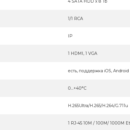
4 SATA HDD x 8 Tb
1/1 RCA
IP
1 HDMI, 1 VGA
есть, поддержка iOS, Android
0...+40°С
H.265Ultra/H.265/H.264/G.711u
1 RJ-45 10M / 100M/ 1000M E