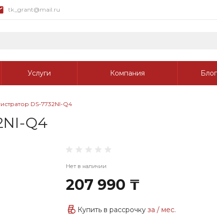
tk_grant@mail.ru
Услуги
Компания
Блог
истратор DS-7732NI-Q4
2NI-Q4
Нет в наличии
207 990 ₸
Купить в рассрочку
за
/ мес.