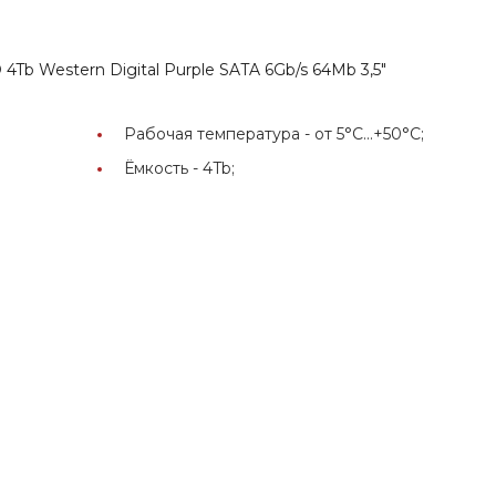
b Western Digital Purple SATA 6Gb/s 64Mb 3,5"
Рабочая температура -
от 5°C...+50°C;
Ёмкость -
4Tb;