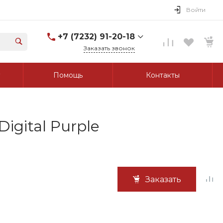
Войти
+7 (7232) 91-20-18
Заказать звонок
+7 (7232) 91-20-18
Помощь
Контакты
г. Усть-Каменогорск, ул.
Протозанова, д. 83а,
оф. 103
Пн-Пт: 8:00-17:00 Cб-Вс:
Выходной
tk_grant@mail.ru
gital Purple
Заказать