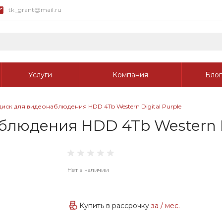
tk_grant@mail.ru
Услуги
Компания
Блог
иск для видеонаблюдения HDD 4Tb Western Digital Purple
людения HDD 4Tb Western Di
Нет в наличии
Купить в рассрочку
за
/ мес.