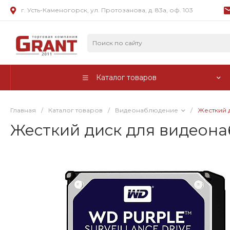
г. Усть-Каменогорск, ул. Протозанова, д. 83а, оф. 103
Каталог товаров
Главная
/
Каталог товаров
/
Видеонаблюдение
/
Жесткий д
Жесткий диск для видеонаб