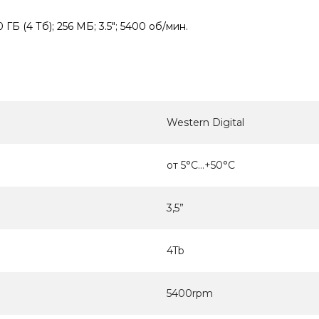
Б (4 Тб); 256 МБ; 3.5"; 5400 об/мин.
Western Digital
от 5°C...+50°C
3,5”
4Tb
5400rpm