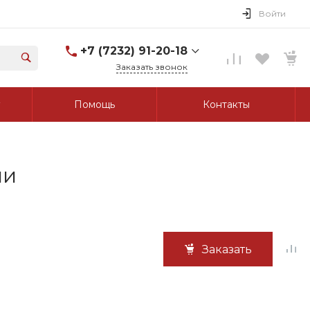
Войти
+7 (7232) 91-20-18
Заказать звонок
+7 (7232) 91-20-18
Помощь
Контакты
г. Усть-Каменогорск, ул.
Протозанова, д. 83а,
оф. 103
Пн-Пт: 8:00-17:00 Cб-Вс:
Выходной
tk_grant@mail.ru
ни
Заказать