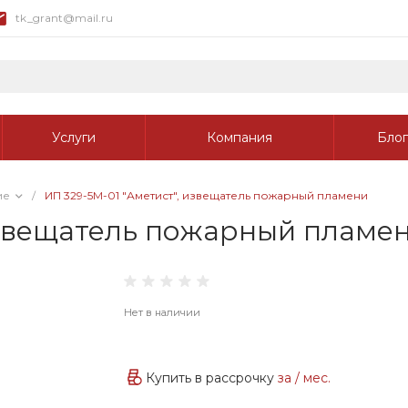
tk_grant@mail.ru
Услуги
Компания
Блог
ие
/
ИП 329-5М-01 "Аметист", извещатель пожарный пламени
извещатель пожарный пламе
Нет в наличии
Купить в рассрочку
за
/ мес.